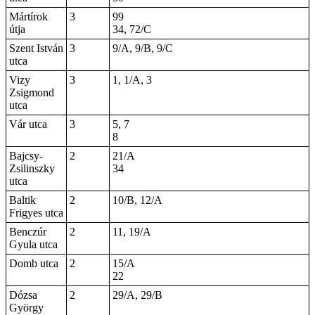
Mártírok
3
99
útja
34, 72/C
Szent István
3
9/A, 9/B, 9/C
utca
Vizy
3
1, 1/A, 3
Zsigmond
utca
Vár utca
3
5, 7
8
Bajcsy-
2
21/A
Zsilinszky
34
utca
Baltik
2
10/B, 12/A
Frigyes utca
Benczúr
2
11, 19/A
Gyula utca
Domb utca
2
15/A
22
Dózsa
2
29/A, 29/B
György