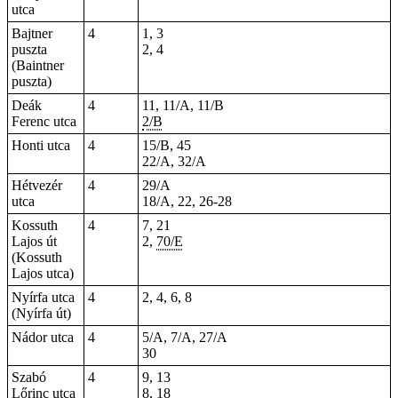
utca
Bajtner
4
1, 3
puszta
2, 4
(Baintner
puszta)
Deák
4
11, 11/A, 11/B
Ferenc utca
2/B
Honti utca
4
15/B, 45
22/A, 32/A
Hétvezér
4
29/A
utca
18/A, 22,
26-28
Kossuth
4
7, 21
Lajos út
2
,
70/E
(Kossuth
Lajos utca)
Nyírfa utca
4
2, 4, 6, 8
(Nyírfa út)
Nádor utca
4
5/A, 7/A, 27/A
30
Szabó
4
9, 13
Lőrinc utca
8, 18