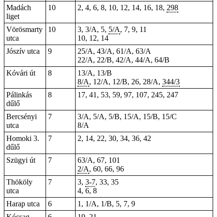
Madách
10
2, 4, 6, 8, 10, 12, 14, 16, 18,
298
liget
Vörösmarty
10
3, 3/A, 5,
5/A
, 7, 9, 11
utca
10, 12, 14
Jószív utca
9
25/A, 43/A, 61/A, 63/A
22/A, 22/B, 42/A, 44/A, 64/B
Kóvári út
8
13/A, 13/B
8/A
, 12/A, 12/B,
26
, 28/A,
344/3
Pálinkás
8
17, 41, 53, 59, 97, 107, 245, 247
dűlő
Bercsényi
7
3/A, 5/A, 5/B, 15/A, 15/B, 15/C
utca
8/A
Homoki 3.
7
2, 14, 22, 30, 34, 36, 42
dűlő
Szügyi út
7
63/A,
67
,
101
2/A
,
60
,
66
,
96
Thököly
7
3
,
3-7
, 33, 35
utca
4, 6, 8
Harap utca
6
1, 1/A, 1/B, 5, 7, 9
Kócsag
6
19, 21