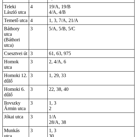
Teleki
4
19/A, 19/B
László utca
4/A, 4/B
Temető utca
4
1, 3, 7/A, 21/A
Báthory
3
5/A, 5/B, 5/C
utca
(Báthori
utca)
Csesztvei út
3
61, 63, 975
Homok
3
2, 4/A, 6
utca
Homoki 12.
3
1, 29, 33
dűlő
Homoki 6.
3
22, 38, 40
dűlő
Ilovszky
3
1, 3
Ármin utca
2
Jókai utca
3
1/A
28/A, 38
Munkás
3
1, 3
utca
30