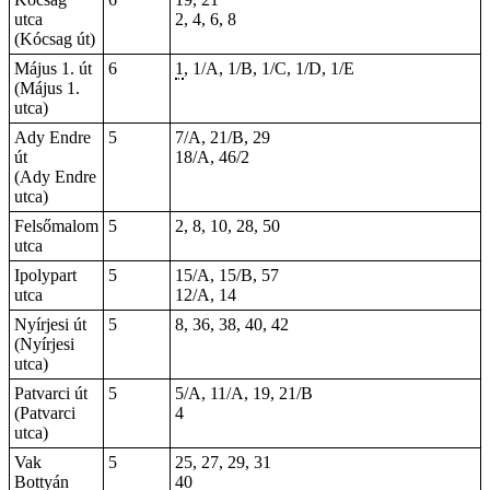
utca
2, 4, 6, 8
(Kócsag út)
Május 1. út
6
1
, 1/A, 1/B, 1/C, 1/D, 1/E
(Május 1.
utca)
Ady Endre
5
7/A, 21/B, 29
út
18/A, 46/2
(Ady Endre
utca)
Felsőmalom
5
2, 8, 10, 28, 50
utca
Ipolypart
5
15/A, 15/B, 57
utca
12/A, 14
Nyírjesi út
5
8, 36, 38, 40, 42
(Nyírjesi
utca)
Patvarci út
5
5/A, 11/A, 19, 21/B
(Patvarci
4
utca)
Vak
5
25, 27, 29, 31
Bottyán
40