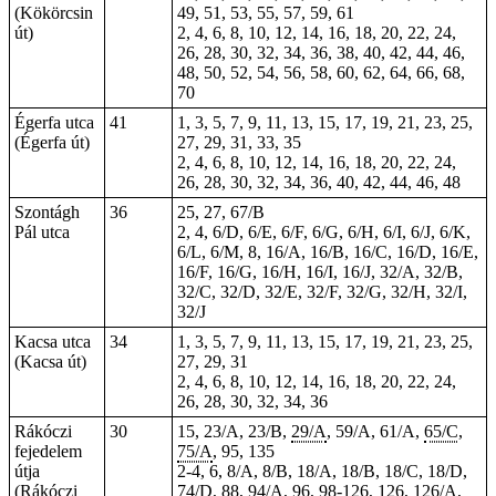
(Kökörcsin
49, 51, 53, 55, 57, 59, 61
út)
2, 4, 6, 8, 10, 12, 14, 16, 18, 20, 22, 24,
26, 28, 30, 32, 34, 36, 38, 40, 42, 44, 46,
48, 50, 52, 54, 56, 58, 60, 62, 64, 66, 68,
70
Égerfa utca
41
1, 3, 5, 7, 9, 11, 13, 15, 17, 19, 21, 23, 25,
(Égerfa út)
27, 29, 31, 33, 35
2, 4, 6, 8, 10, 12, 14, 16, 18, 20, 22, 24,
26, 28, 30, 32, 34, 36, 40, 42, 44, 46, 48
Szontágh
36
25, 27, 67/B
Pál utca
2, 4, 6/D, 6/E, 6/F, 6/G, 6/H, 6/I, 6/J, 6/K,
6/L, 6/M, 8, 16/A, 16/B, 16/C, 16/D, 16/E,
16/F, 16/G, 16/H, 16/I, 16/J, 32/A, 32/B,
32/C, 32/D, 32/E, 32/F, 32/G, 32/H, 32/I,
32/J
Kacsa utca
34
1, 3, 5, 7, 9, 11, 13, 15, 17, 19, 21, 23, 25,
(Kacsa út)
27, 29, 31
2, 4, 6, 8, 10, 12, 14, 16, 18, 20, 22, 24,
26, 28, 30, 32, 34, 36
Rákóczi
30
15, 23/A, 23/B,
29/A
, 59/A, 61/A,
65/C
,
fejedelem
75/A
, 95, 135
útja
2-4,
6
, 8/A, 8/B, 18/A, 18/B, 18/C, 18/D,
(Rákóczi
74/D
, 88, 94/A,
96
, 98-126,
126
, 126/A,