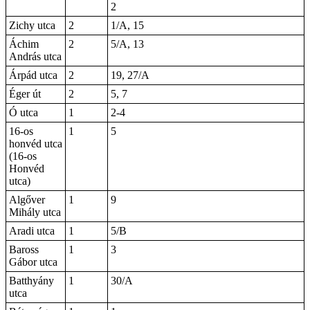
2
Zichy utca
2
1/A, 15
Áchim
2
5/A, 13
András utca
Árpád utca
2
19, 27/A
Éger út
2
5, 7
Ó utca
1
2-4
16-os
1
5
honvéd utca
(16-os
Honvéd
utca)
Algőver
1
9
Mihály utca
Aradi utca
1
5/B
Baross
1
3
Gábor utca
Batthyány
1
30/A
utca