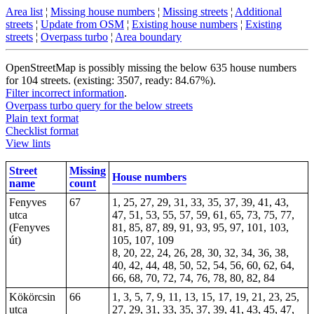
Area list
¦
Missing house numbers
¦
Missing streets
¦
Additional
streets
¦
Update from OSM
¦
Existing house numbers
¦
Existing
streets
¦
Overpass turbo
¦
Area boundary
OpenStreetMap is possibly missing the below 635 house numbers
for 104 streets. (existing: 3507, ready: 84.67%).
Filter incorrect information
.
Overpass turbo query for the below streets
Plain text format
Checklist format
View lints
Street
Missing
House numbers
name
count
Fenyves
67
1, 25, 27, 29, 31, 33, 35, 37, 39, 41, 43,
utca
47, 51, 53, 55, 57, 59, 61, 65, 73, 75, 77,
(Fenyves
81, 85, 87, 89, 91, 93, 95, 97, 101, 103,
út)
105, 107, 109
8, 20, 22, 24, 26, 28, 30, 32, 34, 36, 38,
40, 42, 44, 48, 50, 52, 54, 56, 60, 62, 64,
66, 68, 70, 72, 74, 76, 78, 80, 82, 84
Kökörcsin
66
1, 3, 5, 7, 9, 11, 13, 15, 17, 19, 21, 23, 25,
utca
27, 29, 31, 33, 35, 37, 39, 41, 43, 45, 47,