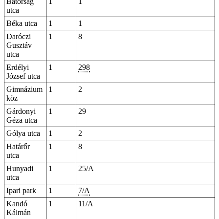
Bátorság
1
1
utca
Béka utca
1
1
Daróczi
1
8
Gusztáv
utca
Erdélyi
1
298
József utca
Gimnázium
1
2
köz
Gárdonyi
1
29
Géza utca
Gólya utca
1
2
Határőr
1
8
utca
Hunyadi
1
25/A
utca
Ipari park
1
7/A
Kandó
1
11/A
Kálmán