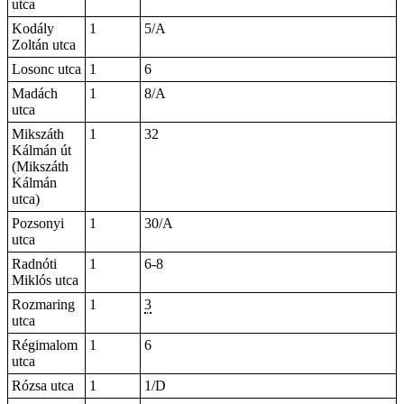
utca
Kodály
1
5/A
Zoltán utca
Losonc utca
1
6
Madách
1
8/A
utca
Mikszáth
1
32
Kálmán út
(Mikszáth
Kálmán
utca)
Pozsonyi
1
30/A
utca
Radnóti
1
6-8
Miklós utca
Rozmaring
1
3
utca
Régimalom
1
6
utca
Rózsa utca
1
1/D