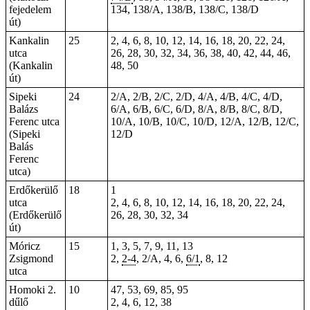
fejedelem
134, 138/A, 138/B, 138/C, 138/D
út)
Kankalin
25
2, 4, 6, 8, 10, 12, 14, 16, 18, 20, 22, 24,
utca
26, 28, 30, 32, 34, 36, 38, 40, 42, 44, 46,
(Kankalin
48, 50
út)
Sipeki
24
2/A, 2/B, 2/C, 2/D, 4/A, 4/B, 4/C, 4/D,
Balázs
6/A, 6/B, 6/C, 6/D, 8/A, 8/B, 8/C, 8/D,
Ferenc utca
10/A, 10/B, 10/C, 10/D, 12/A, 12/B, 12/C,
(Sipeki
12/D
Balás
Ferenc
utca)
Erdőkerülő
18
1
utca
2, 4, 6, 8, 10, 12, 14, 16, 18, 20, 22, 24,
(Erdőkerülő
26, 28, 30, 32, 34
út)
Móricz
15
1, 3, 5, 7, 9, 11, 13
Zsigmond
2,
2-4
, 2/A, 4, 6,
6/1
, 8, 12
utca
Homoki 2.
10
47, 53, 69, 85, 95
dűlő
2, 4, 6, 12, 38