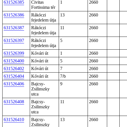
631526385
Civitas
1
2660
Fortissima tér
631526386
Rákóczi
13
2660
fejedelem útja
631526387
Rákóczi
11
2660
fejedelem útja
631526397
Rákóczi
5
2660
fejedelem útja
631526399
Kóvári út
1
2660
631526400
Kóvári út
5
2660
631526402
Kóvári út
7
2660
631526404
Kóvári út
7/b
2660
631526406
Bajcsy-
9
2660
Zsilinszky
utca
631526408
Bajcsy-
11
2660
Zsilinszky
utca
631526410
Bajcsy-
13
2660
Zsilinszky