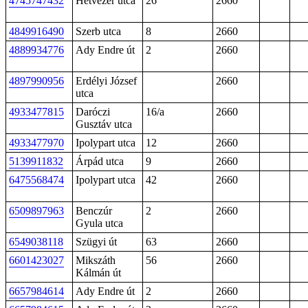
4745747432
Hétvezér utca
26
2660
4849916490
Szerb utca
8
2660
4889934776
Ady Endre út
2
2660
4897990956
Erdélyi József
2660
utca
4933477815
Daróczi
16/a
2660
Gusztáv utca
4933477970
Ipolypart utca
12
2660
5139911832
Árpád utca
9
2660
6475568474
Ipolypart utca
42
2660
6509897963
Benczúr
2
2660
Gyula utca
6549038118
Szügyi út
63
2660
6601423027
Mikszáth
56
2660
Kálmán út
6657984614
Ady Endre út
2
2660