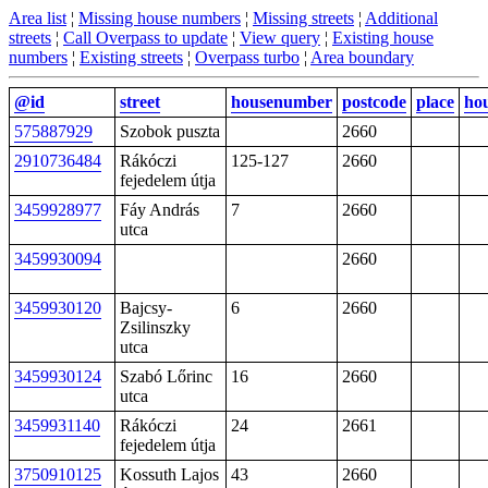
Area list
¦
Missing house numbers
¦
Missing streets
¦
Additional
streets
¦
Call Overpass to update
¦
View query
¦
Existing house
numbers
¦
Existing streets
¦
Overpass turbo
¦
Area boundary
@id
street
housenumber
postcode
place
ho
575887929
Szobok puszta
2660
2910736484
Rákóczi
125-127
2660
fejedelem útja
3459928977
Fáy András
7
2660
utca
3459930094
2660
3459930120
Bajcsy-
6
2660
Zsilinszky
utca
3459930124
Szabó Lőrinc
16
2660
utca
3459931140
Rákóczi
24
2661
fejedelem útja
3750910125
Kossuth Lajos
43
2660