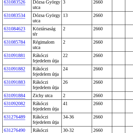
631083526
Dózsa György
3
2660
utca
631083534
Dózsa György
13
2660
utca
631084623
Köztársaság
2
2660
tér
631085784
Régimalom
2
2660
utca
631091881
Rákóczi
22
2660
fejedelem útja
631091882
Rákóczi
24
2660
fejedelem útja
631091883
Rákóczi
26
2660
fejedelem útja
631091884
Zichy utca
2
2660
631092082
Rákóczi
41
2660
fejedelem útja
631276489
Rákóczi
34-36
2660
fejedelem útja
631276490
Rákóczi
30-32
2660