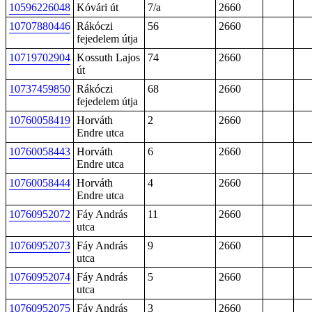
10596226048
Kóvári út
7/a
2660
10707880446
Rákóczi
56
2660
fejedelem útja
10719702904
Kossuth Lajos
74
2660
út
10737459850
Rákóczi
68
2660
fejedelem útja
10760058419
Horváth
2
2660
Endre utca
10760058443
Horváth
6
2660
Endre utca
10760058444
Horváth
4
2660
Endre utca
10760952072
Fáy András
11
2660
utca
10760952073
Fáy András
9
2660
utca
10760952074
Fáy András
5
2660
utca
10760952075
Fáy András
3
2660