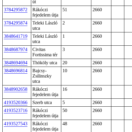
út
3784295872
Rákóczi
51
2660
fejedelem útja
3784295874
Teleki László
2
2660
utca
3848641719
Teleki László
1
2660
utca
3848687974
Civitas
3
2660
Fortissima tér
3848694694
Thököly utca
20
2660
3848696814
Bajcsy-
10
2660
Zsilinszky
utca
3848902658
Rákóczi
16
2660
fejedelem útja
4193520366
Szerb utca
5
2660
4193523716
Rákóczi
50
2660
fejedelem útja
4193527543
Rákóczi
48
2660
fejedelem útja