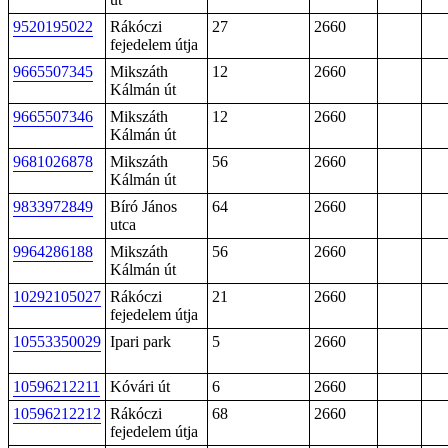
9520195022
Rákóczi
27
2660
fejedelem útja
9665507345
Mikszáth
12
2660
Kálmán út
9665507346
Mikszáth
12
2660
Kálmán út
9681026878
Mikszáth
56
2660
Kálmán út
9833972849
Bíró János
64
2660
utca
9964286188
Mikszáth
56
2660
Kálmán út
10292105027
Rákóczi
21
2660
fejedelem útja
10553350029
Ipari park
5
2660
10596212211
Kóvári út
6
2660
10596212212
Rákóczi
68
2660
fejedelem útja