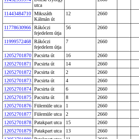
utca
11443484710
Mikszáth
12
2660
Kálmán út
11778630966
Rákóczi
56
2660
fejedelem útja
11999572468
Rákóczi
7
2660
fejedelem útja
12052701870
Pacsirta út
16
2660
12052701871
Pacsirta út
14
2660
12052701872
Pacsirta út
2
2660
12052701873
Pacsirta út
4
2660
12052701874
Pacsirta út
6
2660
12052701875
Pacsirta út
8
2660
12052701876
Fülemüle utca
1
2660
12052701877
Fülemüle utca
2
2660
12052701878
Patakpart utca
15
2660
12052701879
Patakpart utca
13
2660