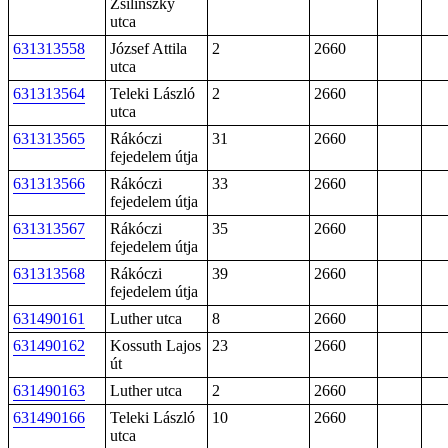
Zsilinszky
utca
631313558
József Attila
2
2660
utca
631313564
Teleki László
2
2660
utca
631313565
Rákóczi
31
2660
fejedelem útja
631313566
Rákóczi
33
2660
fejedelem útja
631313567
Rákóczi
35
2660
fejedelem útja
631313568
Rákóczi
39
2660
fejedelem útja
631490161
Luther utca
8
2660
631490162
Kossuth Lajos
23
2660
út
631490163
Luther utca
2
2660
631490166
Teleki László
10
2660
utca