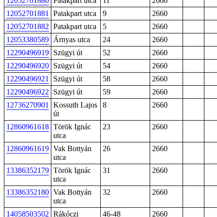
12052701880
Patakpart utca
11
2660
12052701881
Patakpart utca
9
2660
12052701882
Patakpart utca
5
2660
12053380589
Árnyas utca
24
2660
12290496919
Szügyi út
52
2660
12290496920
Szügyi út
54
2660
12290496921
Szügyi út
58
2660
12290496922
Szügyi út
59
2660
12736270901
Kossuth Lajos
8
2660
út
12860961618
Török Ignác
23
2660
utca
12860961619
Vak Bottyán
26
2660
utca
13386352179
Török Ignác
31
2660
utca
13386352180
Vak Bottyán
32
2660
utca
14058503502
Rákóczi
46-48
2660