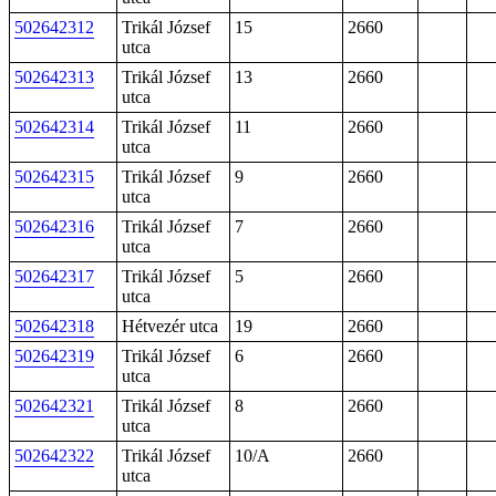
502642312
Trikál József
15
2660
utca
502642313
Trikál József
13
2660
utca
502642314
Trikál József
11
2660
utca
502642315
Trikál József
9
2660
utca
502642316
Trikál József
7
2660
utca
502642317
Trikál József
5
2660
utca
502642318
Hétvezér utca
19
2660
502642319
Trikál József
6
2660
utca
502642321
Trikál József
8
2660
utca
502642322
Trikál József
10/A
2660
utca