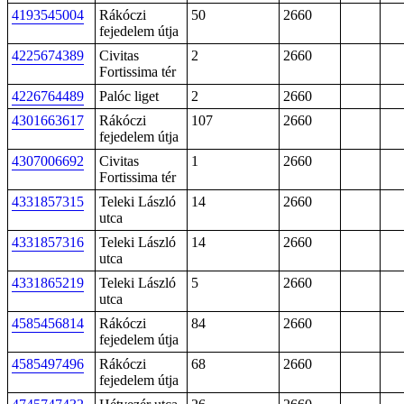
4193545004
Rákóczi
50
2660
fejedelem útja
4225674389
Civitas
2
2660
Fortissima tér
4226764489
Palóc liget
2
2660
4301663617
Rákóczi
107
2660
fejedelem útja
4307006692
Civitas
1
2660
Fortissima tér
4331857315
Teleki László
14
2660
utca
4331857316
Teleki László
14
2660
utca
4331865219
Teleki László
5
2660
utca
4585456814
Rákóczi
84
2660
fejedelem útja
4585497496
Rákóczi
68
2660
fejedelem útja