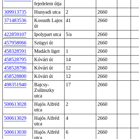
fejedelem útja
309913735
Hunyadi utca
2
2660
371483536
Kossuth Lajos
41
2660
út
422859107
Ipolypart utca
5/a
2660
457958066
Szügyi út
2660
458328591
Madách liget
1
2660
458528795
Kóvári út
14
2660
458528796
Kóvári út
12
2660
458528800
Kóvári út
12
2660
498351940
Bajcsy-
17
2660
Zsilinszky
utca
500613028
Hajós Alfréd
2
2660
utca
500613029
Hajós Alfréd
4
2660
utca
500613030
Hajós Alfréd
6
2660
utca