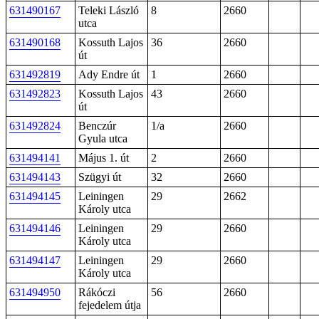
631490167
Teleki László
8
2660
utca
631490168
Kossuth Lajos
36
2660
út
631492819
Ady Endre út
1
2660
631492823
Kossuth Lajos
43
2660
út
631492824
Benczúr
1/a
2660
Gyula utca
631494141
Május 1. út
2
2660
631494143
Szügyi út
32
2660
631494145
Leiningen
29
2662
Károly utca
631494146
Leiningen
29
2660
Károly utca
631494147
Leiningen
29
2660
Károly utca
631494950
Rákóczi
56
2660
fejedelem útja