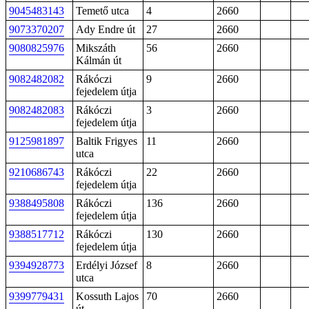
9045483143
Temető utca
4
2660
9073370207
Ady Endre út
27
2660
9080825976
Mikszáth
56
2660
Kálmán út
9082482082
Rákóczi
9
2660
fejedelem útja
9082482083
Rákóczi
3
2660
fejedelem útja
9125981897
Baltik Frigyes
11
2660
utca
9210686743
Rákóczi
22
2660
fejedelem útja
9388495808
Rákóczi
136
2660
fejedelem útja
9388517712
Rákóczi
130
2660
fejedelem útja
9394928773
Erdélyi József
8
2660
utca
9399779431
Kossuth Lajos
70
2660
út