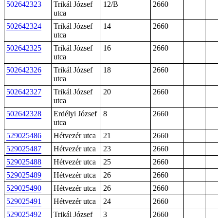
502642323
Trikál József
12/B
2660
utca
502642324
Trikál József
14
2660
utca
502642325
Trikál József
16
2660
utca
502642326
Trikál József
18
2660
utca
502642327
Trikál József
20
2660
utca
502642328
Erdélyi József
8
2660
utca
529025486
Hétvezér utca
21
2660
529025487
Hétvezér utca
23
2660
529025488
Hétvezér utca
25
2660
529025489
Hétvezér utca
26
2660
529025490
Hétvezér utca
26
2660
529025491
Hétvezér utca
24
2660
529025492
Trikál József
3
2660