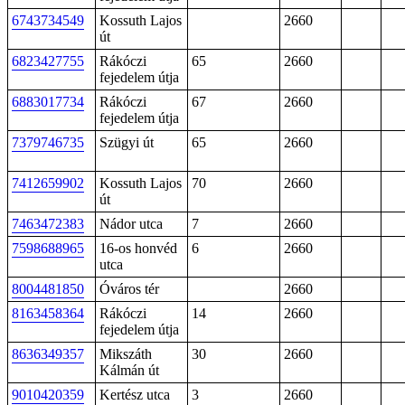
6743734549
Kossuth Lajos
2660
út
6823427755
Rákóczi
65
2660
fejedelem útja
6883017734
Rákóczi
67
2660
fejedelem útja
7379746735
Szügyi út
65
2660
7412659902
Kossuth Lajos
70
2660
út
7463472383
Nádor utca
7
2660
7598688965
16-os honvéd
6
2660
utca
8004481850
Óváros tér
2660
8163458364
Rákóczi
14
2660
fejedelem útja
8636349357
Mikszáth
30
2660
Kálmán út
9010420359
Kertész utca
3
2660