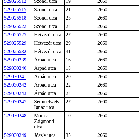
529025512
Szondi utca
19
2660
529025515
Szondi utca
21
2660
529025518
Szondi utca
23
2660
529025522
Szondi utca
24
2660
529025525
Hétvezér utca
27
2660
529025529
Hétvezér utca
29
2660
529025532
Hétvezér utca
31
2660
529030239
Árpád utca
16
2660
529030240
Árpád utca
18
2660
529030241
Árpád utca
20
2660
529030242
Árpád utca
22
2660
529030243
Árpád utca
24
2660
529030247
Semmelweis
27
2660
Ignác utca
529030248
Móricz
10
2660
Zsigmond
utca
529030249
Jószív utca
35
2660