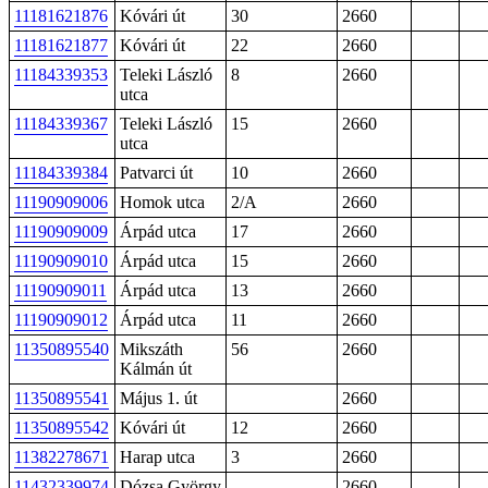
11181621876
Kóvári út
30
2660
11181621877
Kóvári út
22
2660
11184339353
Teleki László
8
2660
utca
11184339367
Teleki László
15
2660
utca
11184339384
Patvarci út
10
2660
11190909006
Homok utca
2/A
2660
11190909009
Árpád utca
17
2660
11190909010
Árpád utca
15
2660
11190909011
Árpád utca
13
2660
11190909012
Árpád utca
11
2660
11350895540
Mikszáth
56
2660
Kálmán út
11350895541
Május 1. út
2660
11350895542
Kóvári út
12
2660
11382278671
Harap utca
3
2660
11432339974
Dózsa György
2660