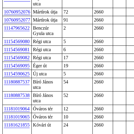
utca
10760952076
Mártírok útja
72
2660
10760952077
Mártírok útja
91
2660
11147965622
Benczúr
2
2660
Gyula utca
11154569080
Régi utca
5
2660
11154569081
Régi utca
6
2660
11154569082
Régi utca
17
2660
11154569095
Éger út
19
2660
11154590625
Új utca
5
2660
11180887537
Bíró János
54
2660
utca
11180887538
Bíró János
52
2660
utca
11181019064
Óváros tér
12
2660
11181019065
Óváros tér
10
2660
11181621855
Kóvári út
24
2660