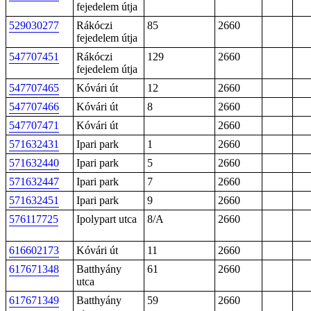
fejedelem útja
529030277
Rákóczi
85
2660
fejedelem útja
547707451
Rákóczi
129
2660
fejedelem útja
547707465
Kóvári út
12
2660
547707466
Kóvári út
8
2660
547707471
Kóvári út
2660
571632431
Ipari park
1
2660
571632440
Ipari park
5
2660
571632447
Ipari park
7
2660
571632451
Ipari park
9
2660
576117725
Ipolypart utca
8/A
2660
616602173
Kóvári út
11
2660
617671348
Batthyány
61
2660
utca
617671349
Batthyány
59
2660