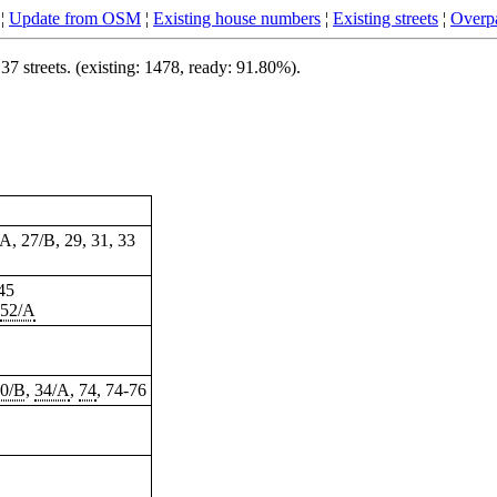
¦
Update from OSM
¦
Existing house numbers
¦
Existing streets
¦
Overpa
 streets. (existing: 1478, ready: 91.80%).
/A, 27/B, 29, 31, 33
-45
52/A
0/B
,
34/A
,
74
, 74-76