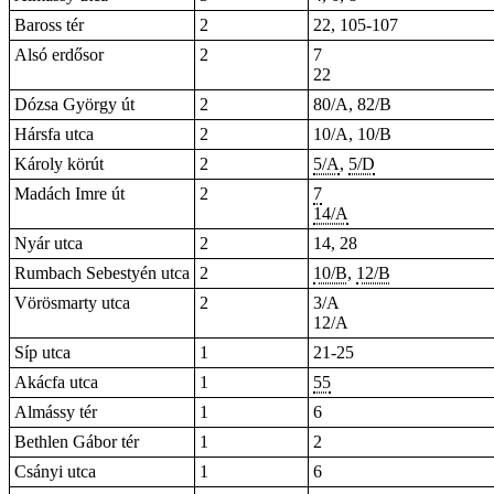
Baross tér
2
22
,
105-107
Alsó erdősor
2
7
22
Dózsa György út
2
80/A, 82/B
Hársfa utca
2
10/A, 10/B
Károly körút
2
5/A
,
5/D
Madách Imre út
2
7
14/A
Nyár utca
2
14, 28
Rumbach Sebestyén utca
2
10/B
,
12/B
Vörösmarty utca
2
3/A
12/A
Síp utca
1
21-25
Akácfa utca
1
55
Almássy tér
1
6
Bethlen Gábor tér
1
2
Csányi utca
1
6