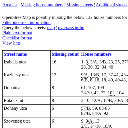
Area list
¦
Missing house numbers
¦
Missing streets
¦
Additional streets
OpenStreetMap is possibly missing the below 132 house numbers for 37
Filter incorrect information
.
Query the below streets:
map
¦
overpass turbo
Plain text format
Checklist format
View lints
Street name
Missing count
House numbers
Izabella utca
16
1,
3
, 3/A, 3/B, 23, 25, 27
28, 30, 32, 34, 40
Kazinczy utca
12
9/A
,
13/B
,
17
, 37-41, 43
6/B, 8, 16, 18, 40,
40-48
,
Dob utca
8
61, 107, 109
28-30, 42, 72,
102
, 104
Rákóczi út
8
2-10
, 12/A, 12/B,
30/A
,
3
Dohány utca
6
57/B
, 59, 83-85
82/B
,
84/A
, 92
Szövetség utca
6
9,
9/A
, 13
2/C, 14-16,
18/A