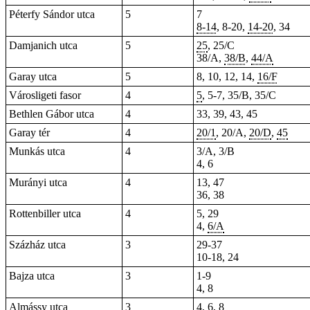
Péterfy Sándor utca
5
7
8-14
, 8-20,
14-20
, 34
Damjanich utca
5
25
, 25/C
38/A,
38/B
,
44/A
Garay utca
5
8, 10, 12, 14,
16/F
Városligeti fasor
4
5
, 5-7, 35/B, 35/C
Bethlen Gábor utca
4
33, 39, 43, 45
Garay tér
4
20/1
, 20/A,
20/D
,
45
Munkás utca
4
3/A, 3/B
4, 6
Murányi utca
4
13, 47
36, 38
Rottenbiller utca
4
5, 29
4,
6/A
Százház utca
3
29-37
10-18, 24
Bajza utca
3
1-9
4, 8
Almássy utca
3
4, 6, 8