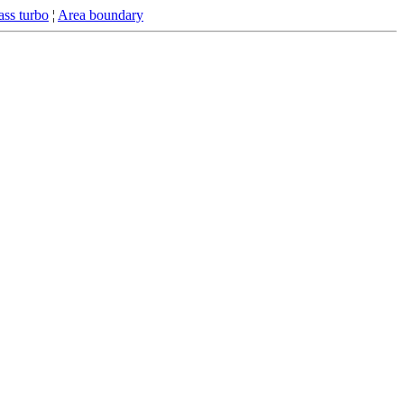
ss turbo
¦
Area boundary