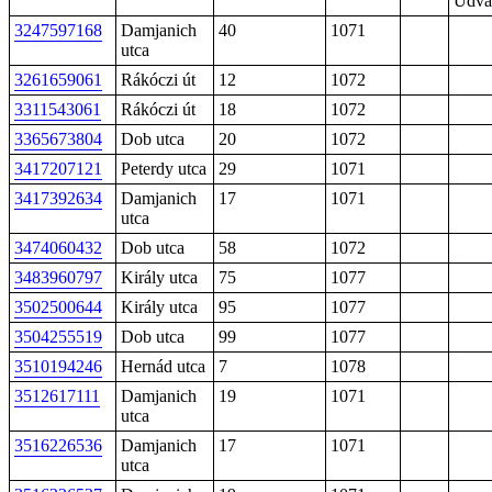
Udva
3247597168
Damjanich
40
1071
utca
3261659061
Rákóczi út
12
1072
3311543061
Rákóczi út
18
1072
3365673804
Dob utca
20
1072
3417207121
Peterdy utca
29
1071
3417392634
Damjanich
17
1071
utca
3474060432
Dob utca
58
1072
3483960797
Király utca
75
1077
3502500644
Király utca
95
1077
3504255519
Dob utca
99
1077
3510194246
Hernád utca
7
1078
3512617111
Damjanich
19
1071
utca
3516226536
Damjanich
17
1071
utca