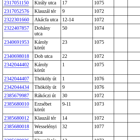
2317051150
Király utca
17
1075
2317052576
Klauzál tér
9
1072
2322301660
Akácfa utca
12-14
1072
2322407857
Dohány
50
1074
utca
2340691953
Károly
23
1075
körút
2340698018
Dob utca
22
1072
2342044402
Károly
1
1075
körút
2342044407
Thököly út
1
1076
2342044434
Thököly út
9
1076
2385679987
Rákóczi út
30
1072
2385680010
Erzsébet
9-11
1073
körút
2385680012
Klauzál tér
14
1072
2385680018
Wesselényi
32
1077
utca