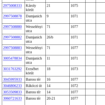
2975008333
Károly
21
1075
körút
2997508878
Damjanich
9
1071
utca
2997508880
Wesselényi
71
1077
utca
2997508882
Damjanich
26/b
1071
utca
2997508883
Wesselényi
71
1077
utca
3005478834
Damjanich
11
1071
utca
3031763292
Erzsébet
18
1073
körút
3045995933
Baross tér
16
1077
3046806233
Rákóczi út
14
1072
3053509833
Baross tér
14
1077
3060721633
Baross tér
20-21
1077