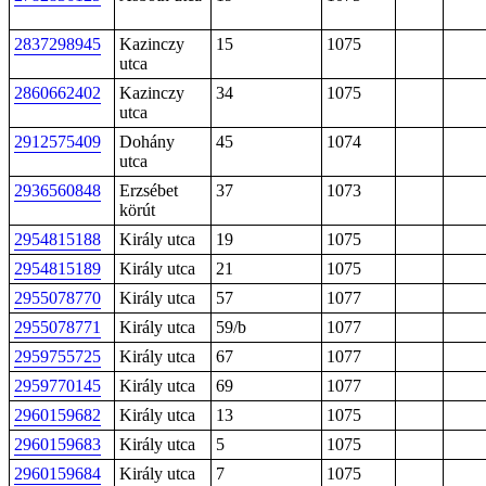
2837298945
Kazinczy
15
1075
utca
2860662402
Kazinczy
34
1075
utca
2912575409
Dohány
45
1074
utca
2936560848
Erzsébet
37
1073
körút
2954815188
Király utca
19
1075
2954815189
Király utca
21
1075
2955078770
Király utca
57
1077
2955078771
Király utca
59/b
1077
2959755725
Király utca
67
1077
2959770145
Király utca
69
1077
2960159682
Király utca
13
1075
2960159683
Király utca
5
1075
2960159684
Király utca
7
1075