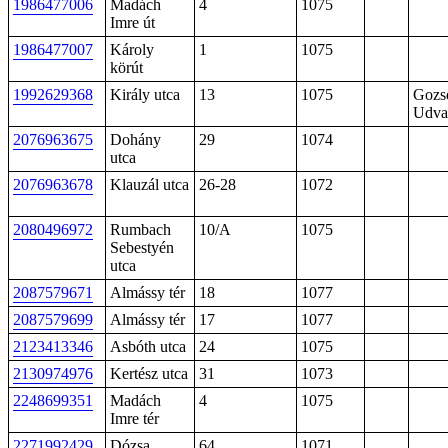
1986477006
Madách
4
1075
Imre út
1986477007
Károly
1
1075
körút
1992629368
Király utca
13
1075
Gozs
Udva
2076963675
Dohány
29
1074
utca
2076963678
Klauzál utca
26-28
1072
2080496972
Rumbach
10/A
1075
Sebestyén
utca
2087579671
Almássy tér
18
1077
2087579699
Almássy tér
17
1077
2123413346
Asbóth utca
24
1075
2130974976
Kertész utca
31
1073
2248699351
Madách
4
1075
Imre tér
2271992429
Dózsa
64
1071