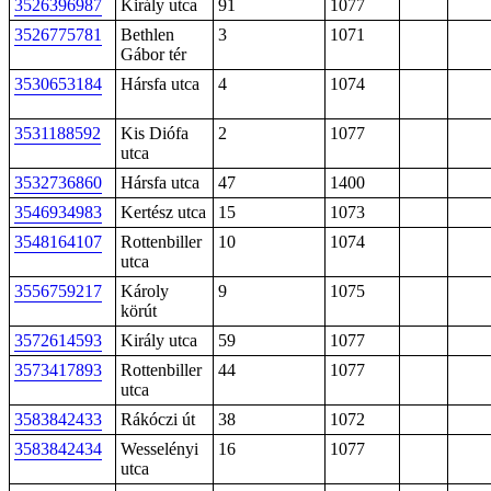
3526396987
Király utca
91
1077
3526775781
Bethlen
3
1071
Gábor tér
3530653184
Hársfa utca
4
1074
3531188592
Kis Diófa
2
1077
utca
3532736860
Hársfa utca
47
1400
3546934983
Kertész utca
15
1073
3548164107
Rottenbiller
10
1074
utca
3556759217
Károly
9
1075
körút
3572614593
Király utca
59
1077
3573417893
Rottenbiller
44
1077
utca
3583842433
Rákóczi út
38
1072
3583842434
Wesselényi
16
1077
utca