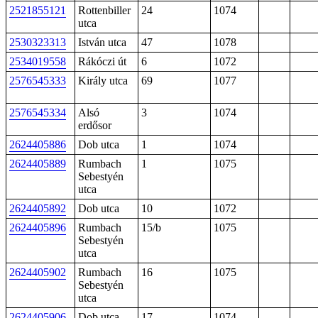
2521855121
Rottenbiller
24
1074
utca
2530323313
István utca
47
1078
2534019558
Rákóczi út
6
1072
2576545333
Király utca
69
1077
2576545334
Alsó
3
1074
erdősor
2624405886
Dob utca
1
1074
2624405889
Rumbach
1
1075
Sebestyén
utca
2624405892
Dob utca
10
1072
2624405896
Rumbach
15/b
1075
Sebestyén
utca
2624405902
Rumbach
16
1075
Sebestyén
utca
2624405906
Dob utca
17
1074