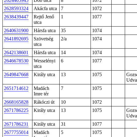
2624405945
Dob utca
8
1072
2628593324
Akácfa utca
7
1072
2638439447
Rejtő Jenő
1
1077
utca
2640631900
Hársfa utca
35
1074
2641892695
Szövetség
2/a
1074
utca
2642138601
Hársfa utca
14
1074
2646678530
Wesselényi
6
1077
utca
2649847668
Király utca
13
1075
Gozs
Udva
2651714612
Madách
7
1075
Imre tér
2668165828
Rákóczi út
10
1072
2671786225
Király utca
13
1075
Gozs
Udva
2671786231
Király utca
31
1077
2677755014
Madách
5
1075