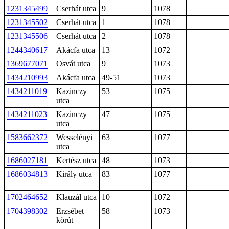
1231345499
Cserhát utca
9
1078
1231345502
Cserhát utca
1
1078
1231345506
Cserhát utca
2
1078
1244340617
Akácfa utca
13
1072
1369677071
Osvát utca
9
1073
1434210993
Akácfa utca
49-51
1073
1434211019
Kazinczy
53
1075
utca
1434211023
Kazinczy
47
1075
utca
1583662372
Wesselényi
63
1077
utca
1686027181
Kertész utca
48
1073
1686034813
Király utca
83
1077
1702464652
Klauzál utca
10
1072
1704398302
Erzsébet
58
1073
körút