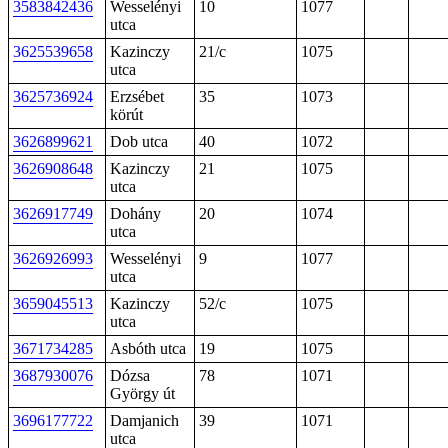
3583842436
Wesselényi
10
1077
utca
3625539658
Kazinczy
21/c
1075
utca
3625736924
Erzsébet
35
1073
körút
3626899621
Dob utca
40
1072
3626908648
Kazinczy
21
1075
utca
3626917749
Dohány
20
1074
utca
3626926993
Wesselényi
9
1077
utca
3659045513
Kazinczy
52/c
1075
utca
3671734285
Asbóth utca
19
1075
3687930076
Dózsa
78
1071
György út
3696177722
Damjanich
39
1071
utca