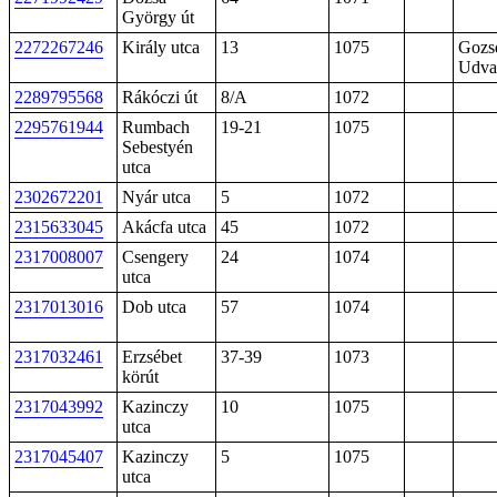
György út
2272267246
Király utca
13
1075
Gozs
Udva
2289795568
Rákóczi út
8/A
1072
2295761944
Rumbach
19-21
1075
Sebestyén
utca
2302672201
Nyár utca
5
1072
2315633045
Akácfa utca
45
1072
2317008007
Csengery
24
1074
utca
2317013016
Dob utca
57
1074
2317032461
Erzsébet
37-39
1073
körút
2317043992
Kazinczy
10
1075
utca
2317045407
Kazinczy
5
1075
utca