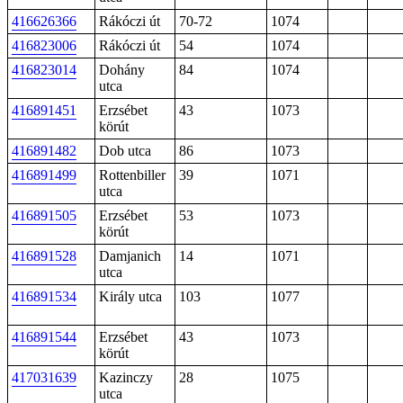
416626366
Rákóczi út
70-72
1074
416823006
Rákóczi út
54
1074
416823014
Dohány
84
1074
utca
416891451
Erzsébet
43
1073
körút
416891482
Dob utca
86
1073
416891499
Rottenbiller
39
1071
utca
416891505
Erzsébet
53
1073
körút
416891528
Damjanich
14
1071
utca
416891534
Király utca
103
1077
416891544
Erzsébet
43
1073
körút
417031639
Kazinczy
28
1075
utca