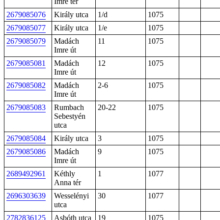
Imre tér
2679085076
Király utca
1/d
1075
2679085077
Király utca
1/e
1075
2679085079
Madách
11
1075
Imre út
2679085081
Madách
12
1075
Imre út
2679085082
Madách
2-6
1075
Imre út
2679085083
Rumbach
20-22
1075
Sebestyén
utca
2679085084
Király utca
3
1075
2679085086
Madách
9
1075
Imre út
2689492961
Kéthly
1
1077
Anna tér
2696303639
Wesselényi
30
1077
utca
2782836125
Asbóth utca
19
1075