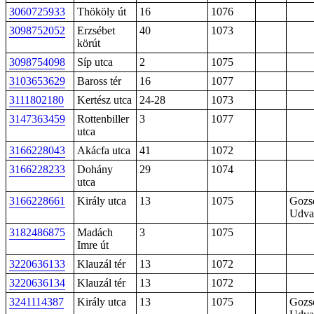
3060725933
Thököly út
16
1076
3098752052
Erzsébet
40
1073
körút
3098754098
Síp utca
2
1075
3103653629
Baross tér
16
1077
3111802180
Kertész utca
24-28
1073
3147363459
Rottenbiller
3
1077
utca
3166228043
Akácfa utca
41
1072
3166228233
Dohány
29
1074
utca
3166228661
Király utca
13
1075
Gozs
Udva
3182486875
Madách
3
1075
Imre út
3220636133
Klauzál tér
13
1072
3220636134
Klauzál tér
13
1072
3241114387
Király utca
13
1075
Gozs