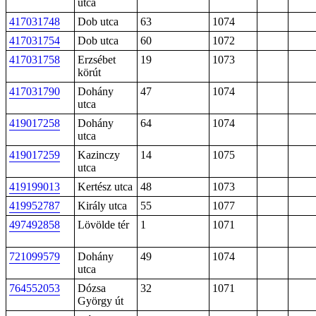
utca
417031748
Dob utca
63
1074
417031754
Dob utca
60
1072
417031758
Erzsébet
19
1073
körút
417031790
Dohány
47
1074
utca
419017258
Dohány
64
1074
utca
419017259
Kazinczy
14
1075
utca
419199013
Kertész utca
48
1073
419952787
Király utca
55
1077
497492858
Lövölde tér
1
1071
721099579
Dohány
49
1074
utca
764552053
Dózsa
32
1071
György út