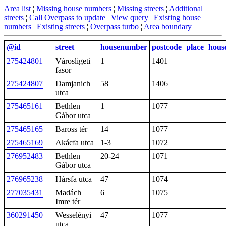
Area list
¦
Missing house numbers
¦
Missing streets
¦
Additional
streets
¦
Call Overpass to update
¦
View query
¦
Existing house
numbers
¦
Existing streets
¦
Overpass turbo
¦
Area boundary
@id
street
housenumber
postcode
place
hous
275424801
Városligeti
1
1401
fasor
275424807
Damjanich
58
1406
utca
275465161
Bethlen
1
1077
Gábor utca
275465165
Baross tér
14
1077
275465169
Akácfa utca
1-3
1072
276952483
Bethlen
20-24
1071
Gábor utca
276965238
Hársfa utca
47
1074
277035431
Madách
6
1075
Imre tér
360291450
Wesselényi
47
1077
utca