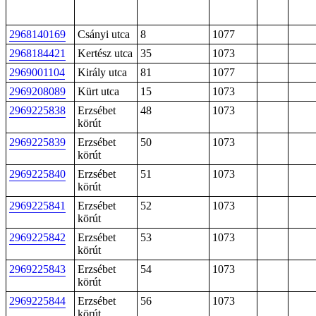
2968140169
Csányi utca
8
1077
2968184421
Kertész utca
35
1073
2969001104
Király utca
81
1077
2969208089
Kürt utca
15
1073
2969225838
Erzsébet
48
1073
körút
2969225839
Erzsébet
50
1073
körút
2969225840
Erzsébet
51
1073
körút
2969225841
Erzsébet
52
1073
körút
2969225842
Erzsébet
53
1073
körút
2969225843
Erzsébet
54
1073
körút
2969225844
Erzsébet
56
1073
körút