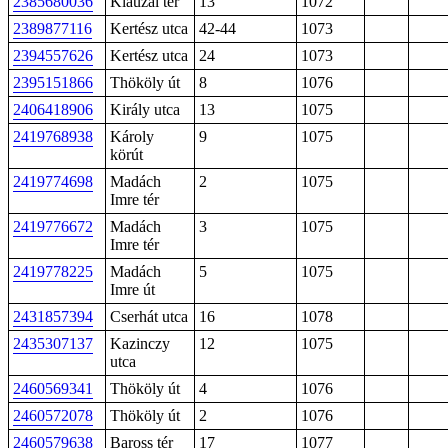
2385680036
Klauzál tér
13
1072
2389877116
Kertész utca
42-44
1073
2394557626
Kertész utca
24
1073
2395151866
Thököly út
8
1076
2406418906
Király utca
13
1075
2419768938
Károly
9
1075
körút
2419774698
Madách
2
1075
Imre tér
2419776672
Madách
3
1075
Imre tér
2419778225
Madách
5
1075
Imre út
2431857394
Cserhát utca
16
1078
2435307137
Kazinczy
12
1075
utca
2460569341
Thököly út
4
1076
2460572078
Thököly út
2
1076
2460579638
Baross tér
17
1077