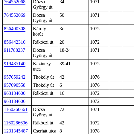
764552068
Dózsa
34
1071
György út
764552069
Dózsa
50
1071
György út
856400308
Károly
3c
1075
körút
856442310
Rákóczi út
20
1072
911788237
Dózsa
18-24
1071
György út
919485140
Kazinczy
39-41
1075
utca
957059242
Thököly út
42
1076
957090558
Thököly út
6
1076
963184600
Rákóczi út
16
1072
963184606
1072
1160266661
Dózsa
72
1071
György út
1160266696
Rákóczi út
42
1072
1231345487
Cserhát utca
8
1078