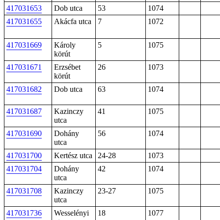
417031653
Dob utca
53
1074
417031655
Akácfa utca
7
1072
417031669
Károly
5
1075
körút
417031671
Erzsébet
26
1073
körút
417031682
Dob utca
63
1074
417031687
Kazinczy
41
1075
utca
417031690
Dohány
56
1074
utca
417031700
Kertész utca
24-28
1073
417031704
Dohány
42
1074
utca
417031708
Kazinczy
23-27
1075
utca
417031736
Wesselényi
18
1077