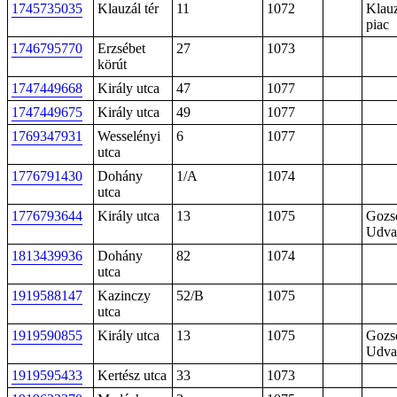
1745735035
Klauzál tér
11
1072
Klauz
piac
1746795770
Erzsébet
27
1073
körút
1747449668
Király utca
47
1077
1747449675
Király utca
49
1077
1769347931
Wesselényi
6
1077
utca
1776791430
Dohány
1/A
1074
utca
1776793644
Király utca
13
1075
Gozs
Udva
1813439936
Dohány
82
1074
utca
1919588147
Kazinczy
52/B
1075
utca
1919590855
Király utca
13
1075
Gozs
Udva
1919595433
Kertész utca
33
1073