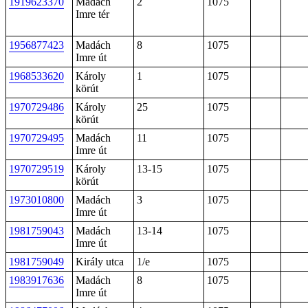
1919623370
Madách
2
1075
Imre tér
1956877423
Madách
8
1075
Imre út
1968533620
Károly
1
1075
körút
1970729486
Károly
25
1075
körút
1970729495
Madách
11
1075
Imre út
1970729519
Károly
13-15
1075
körút
1973010800
Madách
3
1075
Imre út
1981759043
Madách
13-14
1075
Imre út
1981759049
Király utca
1/e
1075
1983917636
Madách
8
1075
Imre út