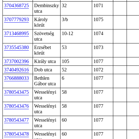
3704368725
Dembinszky
32
1071
utca
3707779293
Károly
3/b
1075
körút
3713468995
Szövetség
10-12
1074
utca
3735545380
Erzsébet
53
1073
körút
3737002396
Király utca
105
1077
3740492616
Dob utca
52
1072
3766888033
Bethlen
6
1077
Gábor utca
3780543475
Wesselényi
58
1077
utca
3780543476
Wesselényi
58
1077
utca
3780543477
Wesselényi
60
1077
utca
3780543478
Wesselényi
60
1077