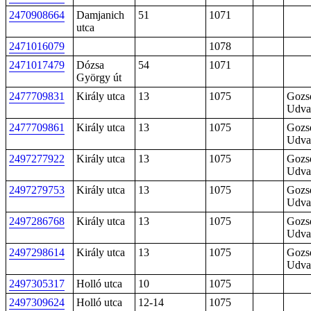
2470908664
Damjanich
51
1071
utca
2471016079
1078
2471017479
Dózsa
54
1071
György út
2477709831
Király utca
13
1075
Gozs
Udva
2477709861
Király utca
13
1075
Gozs
Udva
2497277922
Király utca
13
1075
Gozs
Udva
2497279753
Király utca
13
1075
Gozs
Udva
2497286768
Király utca
13
1075
Gozs
Udva
2497298614
Király utca
13
1075
Gozs
Udva
2497305317
Holló utca
10
1075
2497309624
Holló utca
12-14
1075