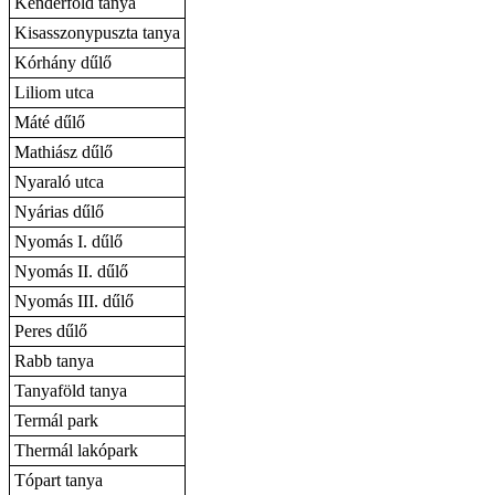
Kenderföld tanya
Kisasszonypuszta tanya
Kórhány dűlő
Liliom utca
Máté dűlő
Mathiász dűlő
Nyaraló utca
Nyárias dűlő
Nyomás I. dűlő
Nyomás II. dűlő
Nyomás III. dűlő
Peres dűlő
Rabb tanya
Tanyaföld tanya
Termál park
Thermál lakópark
Tópart tanya