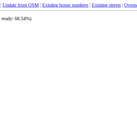
¦
Update from OSM
¦
Existing house numbers
¦
Existing streets
¦
Overpa
, ready: 68.54%).