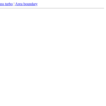
ss turbo
¦
Area boundary