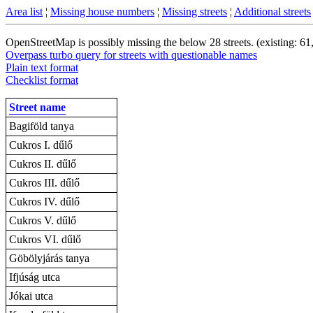
Area list
¦
Missing house numbers
¦
Missing streets
¦
Additional streets
OpenStreetMap is possibly missing the below 28 streets. (existing: 61
Overpass turbo query for streets with questionable names
Plain text format
Checklist format
Street name
Bagiföld tanya
Cukros I. dűlő
Cukros II. dűlő
Cukros III. dűlő
Cukros IV. dűlő
Cukros V. dűlő
Cukros VI. dűlő
Göbölyjárás tanya
Ifjúság utca
Jókai utca