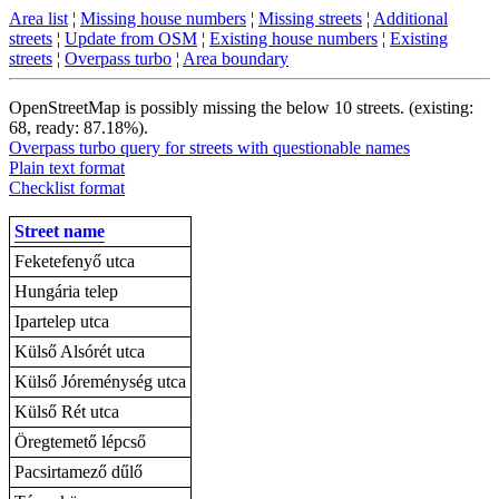
Area list
¦
Missing house numbers
¦
Missing streets
¦
Additional
streets
¦
Update from OSM
¦
Existing house numbers
¦
Existing
streets
¦
Overpass turbo
¦
Area boundary
OpenStreetMap is possibly missing the below 10 streets. (existing:
68, ready: 87.18%).
Overpass turbo query for streets with questionable names
Plain text format
Checklist format
Street name
Feketefenyő utca
Hungária telep
Ipartelep utca
Külső Alsórét utca
Külső Jóreménység utca
Külső Rét utca
Öregtemető lépcső
Pacsirtamező dűlő