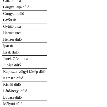
Gokart utca
Gurgyal alja dűlő
Gurgyali dűlő
Győri út
Gyűjtő utca
Harmat utca
Henzer dűlő
Ipar út
Izsák dűlő
Janek Géza utca
Juhász dűlő
Káposzta-völgyi közép dűlő
Kereszti dűlő
Kisréti dűlő
Látó-hegyi dűlő
Lovász dűlő
Mélyúti dűlő