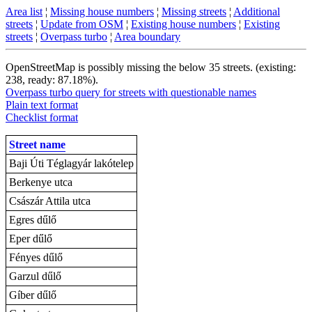
Area list
¦
Missing house numbers
¦
Missing streets
¦
Additional
streets
¦
Update from OSM
¦
Existing house numbers
¦
Existing
streets
¦
Overpass turbo
¦
Area boundary
OpenStreetMap is possibly missing the below 35 streets. (existing:
238, ready: 87.18%).
Overpass turbo query for streets with questionable names
Plain text format
Checklist format
Street name
Baji Úti Téglagyár lakótelep
Berkenye utca
Császár Attila utca
Egres dűlő
Eper dűlő
Fényes dűlő
Garzul dűlő
Gíber dűlő