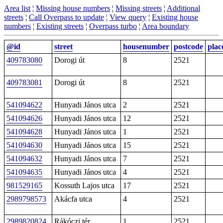
Area list
¦
Missing house numbers
¦
Missing streets
¦
Additional
streets
¦
Call Overpass to update
¦
View query
¦
Existing house
numbers
¦
Existing streets
¦
Overpass turbo
¦
Area boundary
@id
street
housenumber
postcode
plac
409783080
Dorogi út
8
2521
409783081
Dorogi út
8
2521
541094622
Hunyadi János utca
2
2521
541094626
Hunyadi János utca
12
2521
541094628
Hunyadi János utca
1
2521
541094630
Hunyadi János utca
15
2521
541094632
Hunyadi János utca
7
2521
541094635
Hunyadi János utca
4
2521
981529165
Kossuth Lajos utca
17
2521
2989798573
Akácfa utca
4
2521
2989820824
Rákóczi tér
1
2521