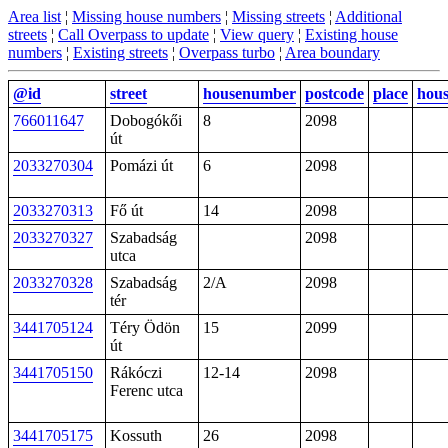
Area list
¦
Missing house numbers
¦
Missing streets
¦
Additional
streets
¦
Call Overpass to update
¦
View query
¦
Existing house
numbers
¦
Existing streets
¦
Overpass turbo
¦
Area boundary
@id
street
housenumber
postcode
place
hou
766011647
Dobogókői
8
2098
út
2033270304
Pomázi út
6
2098
2033270313
Fő út
14
2098
2033270327
Szabadság
2098
utca
2033270328
Szabadság
2/A
2098
tér
3441705124
Téry Ödön
15
2099
út
3441705150
Rákóczi
12-14
2098
Ferenc utca
3441705175
Kossuth
26
2098