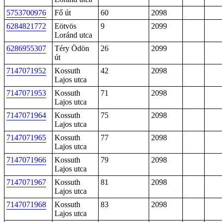
5753700976
Fő út
60
2098
6284821772
Eötvös
9
2099
Loránd utca
6286955307
Téry Ödön
26
2099
út
7147071952
Kossuth
42
2098
Lajos utca
7147071953
Kossuth
71
2098
Lajos utca
7147071964
Kossuth
75
2098
Lajos utca
7147071965
Kossuth
77
2098
Lajos utca
7147071966
Kossuth
79
2098
Lajos utca
7147071967
Kossuth
81
2098
Lajos utca
7147071968
Kossuth
83
2098
Lajos utca