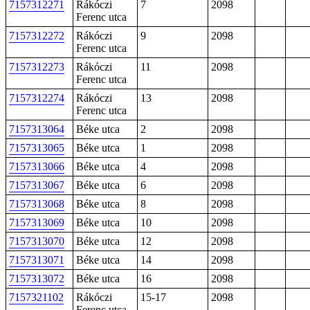
7157312271
Rákóczi
7
2098
Ferenc utca
7157312272
Rákóczi
9
2098
Ferenc utca
7157312273
Rákóczi
11
2098
Ferenc utca
7157312274
Rákóczi
13
2098
Ferenc utca
7157313064
Béke utca
2
2098
7157313065
Béke utca
1
2098
7157313066
Béke utca
4
2098
7157313067
Béke utca
6
2098
7157313068
Béke utca
8
2098
7157313069
Béke utca
10
2098
7157313070
Béke utca
12
2098
7157313071
Béke utca
14
2098
7157313072
Béke utca
16
2098
7157321102
Rákóczi
15-17
2098
Ferenc utca