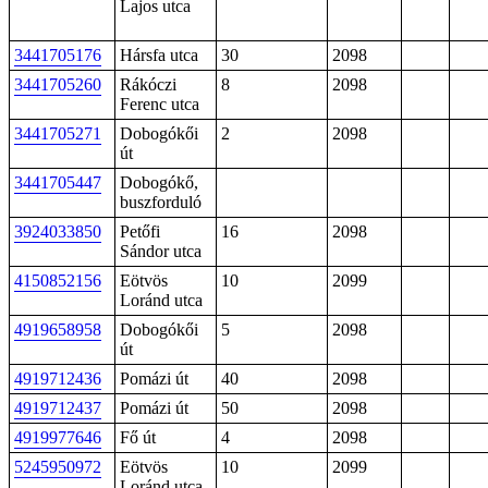
Lajos utca
3441705176
Hársfa utca
30
2098
3441705260
Rákóczi
8
2098
Ferenc utca
3441705271
Dobogókői
2
2098
út
3441705447
Dobogókő,
buszforduló
3924033850
Petőfi
16
2098
Sándor utca
4150852156
Eötvös
10
2099
Loránd utca
4919658958
Dobogókői
5
2098
út
4919712436
Pomázi út
40
2098
4919712437
Pomázi út
50
2098
4919977646
Fő út
4
2098
5245950972
Eötvös
10
2099
Loránd utca