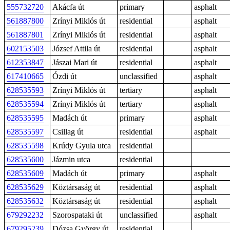
555732720
Akácfa út
primary
asphalt
561887800
Zrínyi Miklós út
residential
asphalt
561887801
Zrínyi Miklós út
residential
asphalt
602153503
József Attila út
residential
asphalt
612353847
Jászai Mari út
residential
asphalt
617410665
Ózdi út
unclassified
asphalt
628535593
Zrínyi Miklós út
tertiary
asphalt
628535594
Zrínyi Miklós út
tertiary
asphalt
628535595
Madách út
primary
asphalt
628535597
Csillag út
residential
asphalt
628535598
Krúdy Gyula utca
residential
628535600
Jázmin utca
residential
628535609
Madách út
primary
asphalt
628535629
Köztársaság út
residential
asphalt
628535632
Köztársaság út
residential
asphalt
679292232
Szorospataki út
unclassified
asphalt
679295239
Dózsa György út
residential