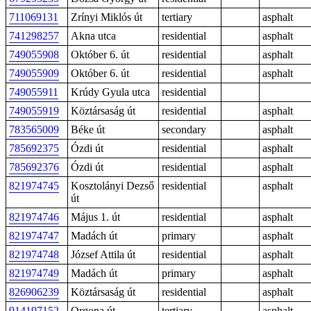
711069131
Zrínyi Miklós út
tertiary
asphalt
741298257
Akna utca
residential
asphalt
749055908
Október 6. út
residential
asphalt
749055909
Október 6. út
residential
asphalt
749055911
Krúdy Gyula utca
residential
749055919
Köztársaság út
residential
asphalt
783565009
Béke út
secondary
asphalt
785692375
Ózdi út
residential
asphalt
785692376
Ózdi út
residential
asphalt
821974745
Kosztolányi Dezső
residential
asphalt
út
821974746
Május 1. út
residential
asphalt
821974747
Madách út
primary
asphalt
821974748
József Attila út
residential
asphalt
821974749
Madách út
primary
asphalt
826906239
Köztársaság út
residential
asphalt
914197152
Orgona út
tertiary
asphalt