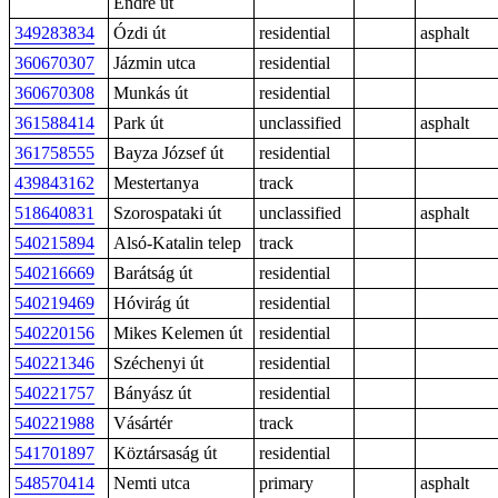
Endre út
349283834
Ózdi út
residential
asphalt
360670307
Jázmin utca
residential
360670308
Munkás út
residential
361588414
Park út
unclassified
asphalt
361758555
Bayza József út
residential
439843162
Mestertanya
track
518640831
Szorospataki út
unclassified
asphalt
540215894
Alsó-Katalin telep
track
540216669
Barátság út
residential
540219469
Hóvirág út
residential
540220156
Mikes Kelemen út
residential
540221346
Széchenyi út
residential
540221757
Bányász út
residential
540221988
Vásártér
track
541701897
Köztársaság út
residential
548570414
Nemti utca
primary
asphalt