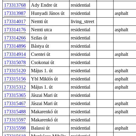
173313768
Ady Endre út
residential
173313987
Hunyadi János út
residential
asphalt
173314017
Nemti út
living_street
173314176
Nemti utca
residential
asphalt
173314266
Szilas út
residential
173314896
Bástya út
residential
173314914
Csentei út
residential
asphalt
173315078
Csokonai út
residential
173315120
Május 1. út
residential
asphalt
173315156
Ybl Miklós út
residential
asphalt
173315312
Május 1. út
residential
asphalt
173315365
Jászai Mari út
residential
173315467
Jászai Mari út
residential
asphalt
173315488
Makarenkó út
residential
asphalt
173315597
Makarenkó út
residential
173315598
Balassi út
residential
asphalt