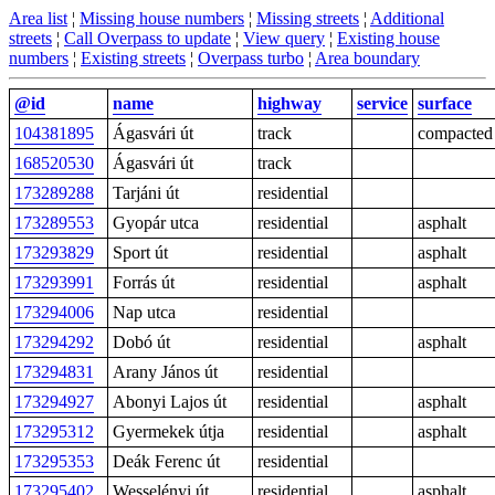
Area list
¦
Missing house numbers
¦
Missing streets
¦
Additional
streets
¦
Call Overpass to update
¦
View query
¦
Existing house
numbers
¦
Existing streets
¦
Overpass turbo
¦
Area boundary
@id
name
highway
service
surface
104381895
Ágasvári út
track
compacted
168520530
Ágasvári út
track
173289288
Tarjáni út
residential
173289553
Gyopár utca
residential
asphalt
173293829
Sport út
residential
asphalt
173293991
Forrás út
residential
asphalt
173294006
Nap utca
residential
173294292
Dobó út
residential
asphalt
173294831
Arany János út
residential
173294927
Abonyi Lajos út
residential
asphalt
173295312
Gyermekek útja
residential
asphalt
173295353
Deák Ferenc út
residential
173295402
Wesselényi út
residential
asphalt