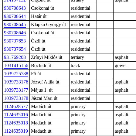
930708643
Csokonai út
residential
930708644
Határ út
residential
930708645
Klapka György út
residential
930708646
Csokonai út
residential
930737653
Ózdi út
residential
930737654
Ózdi út
residential
931769208
Zrínyi Miklós út
tertiary
asphalt
1031415156
Bochidi út
track
gravel
1039725788
Fő út
residential
1039733176
József Attila út
residential
asphalt
1039733177
Május 1. út
residential
asphalt
1039733178
Jászai Mari út
residential
1124628577
Madách út
primary
asphalt
1124635016
Madách út
primary
asphalt
1124635018
Madách út
primary
asphalt
1124635019
Madách út
primary
asphalt