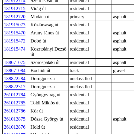
181912714
Szent István út
residential
181912715
Virág út
residential
181912720
Madách út
primary
asphalt
181915073
Köztársaság út
residential
181915470
Arany János út
residential
asphalt
181915472
Dobó út
residential
asphalt
181915474
Kosztolányi Dezső
residential
asphalt
út
188671075
Szorospataki út
residential
asphalt
188671084
Bochidi út
track
gravel
188822284
Dorogpuszta
unclassified
188822317
Dorogpuszta
unclassified
261012784
Gyöngyvirág út
residential
261012785
Toldi Miklós út
residential
261012786
Kör út
residential
261012875
Dózsa György út
residential
asphalt
261012876
Hold út
residential