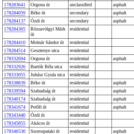
178283641
Orgona út
unclassified
asphalt
178284059
Béke út
secondary
asphalt
178284137
Ózdi út
secondary
asphalt
178284365
Rózsavölgyi Márk
residential
út
178284410
Molnár Sándor út
residential
178284514
Gesztenye utca
residential
178332694
Orgona út
residential
asphalt
178332926
Bartók Béla utca
residential
178333055
Juhász Gyula utca
residential
178338839
Béke út
residential
asphalt
178339594
Szabadság út
residential
asphalt
178340174
Szabadság út
residential
asphalt
178341674
Petőfi út
residential
asphalt
178343440
Ózdi út
residential
178345855
Akácos út
residential
178346530
Szorospataki út
residential
asphalt