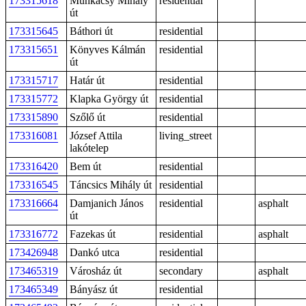
173315618
Munkácsy Mihály
residential
út
173315645
Báthori út
residential
173315651
Könyves Kálmán
residential
út
173315717
Határ út
residential
173315772
Klapka György út
residential
173315890
Szőlő út
residential
173316081
József Attila
living_street
lakótelep
173316420
Bem út
residential
173316545
Táncsics Mihály út
residential
173316664
Damjanich János
residential
asphalt
út
173316772
Fazekas út
residential
asphalt
173426948
Dankó utca
residential
173465319
Városház út
secondary
asphalt
173465349
Bányász út
residential