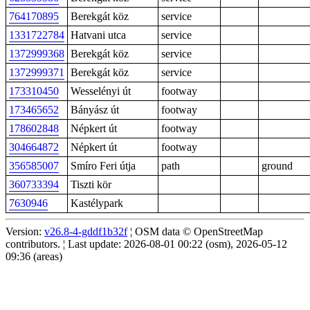
764170895
Berekgát köz
service
1331722784
Hatvani utca
service
1372999368
Berekgát köz
service
1372999371
Berekgát köz
service
173310450
Wesselényi út
footway
173465652
Bányász út
footway
178602848
Népkert út
footway
304664872
Népkert út
footway
356585007
Smíro Feri útja
path
ground
360733394
Tiszti kör
7630946
Kastélypark
Version:
v26.8-4-gddf1b32f
¦ OSM data © OpenStreetMap
contributors. ¦ Last update: 2026-08-01 00:22 (osm), 2026-05-12
09:36 (areas)