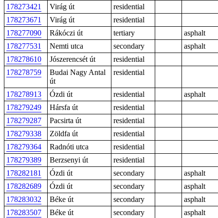
178273421
Virág út
residential
178273671
Virág út
residential
178277090
Rákóczi út
tertiary
asphalt
178277531
Nemti utca
secondary
asphalt
178278610
Jószerencsét út
residential
178278759
Budai Nagy Antal
residential
út
178278913
Ózdi út
residential
asphalt
178279249
Hársfa út
residential
178279287
Pacsirta út
residential
178279338
Zöldfa út
residential
178279364
Radnóti utca
residential
178279389
Berzsenyi út
residential
178282181
Ózdi út
secondary
asphalt
178282689
Ózdi út
secondary
asphalt
178283032
Béke út
secondary
asphalt
178283507
Béke út
secondary
asphalt