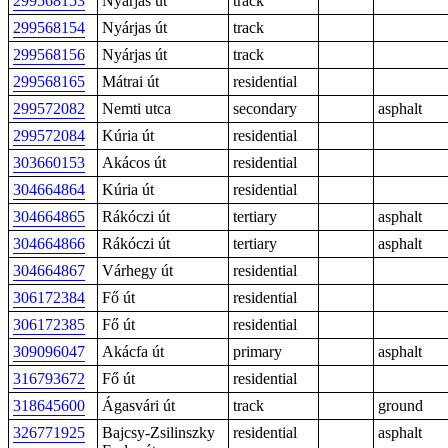
299568153
Nyárjas út
track
299568154
Nyárjas út
track
299568156
Nyárjas út
track
299568165
Mátrai út
residential
299572082
Nemti utca
secondary
asphalt
299572084
Kúria út
residential
303660153
Akácos út
residential
304664864
Kúria út
residential
304664865
Rákóczi út
tertiary
asphalt
304664866
Rákóczi út
tertiary
asphalt
304664867
Várhegy út
residential
306172384
Fő út
residential
306172385
Fő út
residential
309096047
Akácfa út
primary
asphalt
316793672
Fő út
residential
318645600
Ágasvári út
track
ground
326771925
Bajcsy-Zsilinszky
residential
asphalt