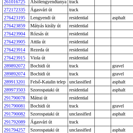
261016725
Alsólengyendtanya
track
272172335
Ágasvári út
track
276423195
Lengyendi út
residential
asphalt
276423859
Mátyás király út
residential
276423904
Rózsás út
residential
276423905
Attila út
residential
276423914
Rezeda út
residential
276423915
Viola út
residential
289892072
Bochidi út
track
gravel
289892074
Bochidi út
track
gravel
289913201
Felső-Katalin telep
unclassified
asphalt
289973503
Szorospataki út
residential
asphalt
291790078
Mátrai út
residential
291790081
Bochidi út
track
gravel
291790082
Szorospataki út
unclassified
asphalt
291792089
Ágasvári út
track
291794257
Szorospataki út
unclassified
asphalt