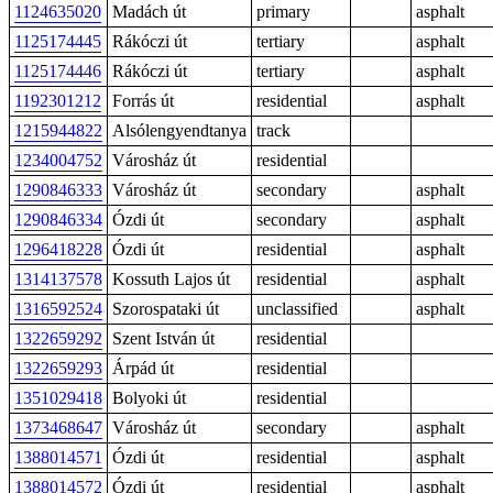
1124635020
Madách út
primary
asphalt
1125174445
Rákóczi út
tertiary
asphalt
1125174446
Rákóczi út
tertiary
asphalt
1192301212
Forrás út
residential
asphalt
1215944822
Alsólengyendtanya
track
1234004752
Városház út
residential
1290846333
Városház út
secondary
asphalt
1290846334
Ózdi út
secondary
asphalt
1296418228
Ózdi út
residential
asphalt
1314137578
Kossuth Lajos út
residential
asphalt
1316592524
Szorospataki út
unclassified
asphalt
1322659292
Szent István út
residential
1322659293
Árpád út
residential
1351029418
Bolyoki út
residential
1373468647
Városház út
secondary
asphalt
1388014571
Ózdi út
residential
asphalt
1388014572
Ózdi út
residential
asphalt