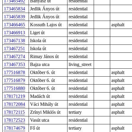
173465492
Bányász út
residential
173465834
Jedlik Ányos út
residential
173465839
Jedlik Ányos út
residential
173466465
Kossuth Lajos út
residential
asphalt
173466913
Liget út
residential
173467138
Iskola út
residential
173467251
Iskola út
residential
173467274
Rimay János út
residential
173467353
Bajza utca
living_street
177516878
Október 6. út
residential
asphalt
177516879
Október 6. út
residential
asphalt
177516880
Október 6. út
residential
asphalt
178171219
Madách út
residential
asphalt
178172084
Váci Mihály út
residential
asphalt
178172115
Zrínyi Miklós út
tertiary
asphalt
178172523
Vasút utca
residential
178174679
Fő út
tertiary
asphalt