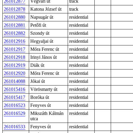
261012877
Végvári út
track
261012878
Katona József út
track
261012880
Napsugár út
residential
261012881
Petőfi út
residential
261012882
Szondy út
residential
261012916
Hegyaljai út
residential
261012917
Móra Ferenc út
residential
261012918
Irinyi János út
residential
261012919
Diák út
residential
261012920
Móra Ferenc út
residential
261014088
Jókai út
residential
261015416
Vörösmarty út
residential
261015417
Boróka út
residential
261016523
Fenyves út
residential
261016529
Mikszáth Kálmán
residential
utca
261016533
Fenyves út
residential