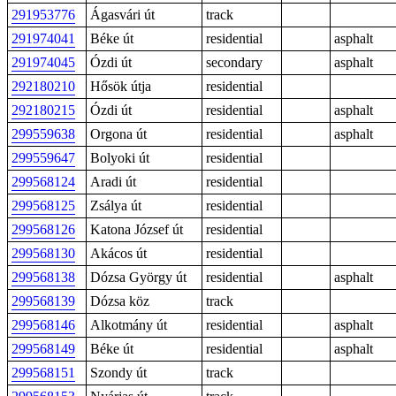
291953776
Ágasvári út
track
291974041
Béke út
residential
asphalt
291974045
Ózdi út
secondary
asphalt
292180210
Hősök útja
residential
292180215
Ózdi út
residential
asphalt
299559638
Orgona út
residential
asphalt
299559647
Bolyoki út
residential
299568124
Aradi út
residential
299568125
Zsálya út
residential
299568126
Katona József út
residential
299568130
Akácos út
residential
299568138
Dózsa György út
residential
asphalt
299568139
Dózsa köz
track
299568146
Alkotmány út
residential
asphalt
299568149
Béke út
residential
asphalt
299568151
Szondy út
track