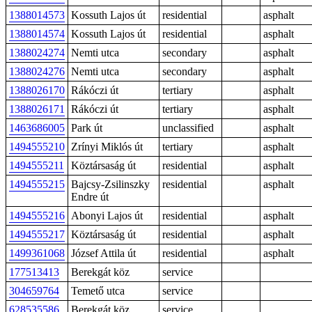
1388014573
Kossuth Lajos út
residential
asphalt
1388014574
Kossuth Lajos út
residential
asphalt
1388024274
Nemti utca
secondary
asphalt
1388024276
Nemti utca
secondary
asphalt
1388026170
Rákóczi út
tertiary
asphalt
1388026171
Rákóczi út
tertiary
asphalt
1463686005
Park út
unclassified
asphalt
1494555210
Zrínyi Miklós út
tertiary
asphalt
1494555211
Köztársaság út
residential
asphalt
1494555215
Bajcsy-Zsilinszky
residential
asphalt
Endre út
1494555216
Abonyi Lajos út
residential
asphalt
1494555217
Köztársaság út
residential
asphalt
1499361068
József Attila út
residential
asphalt
177513413
Berekgát köz
service
304659764
Temető utca
service
628535586
Berekgát köz
service