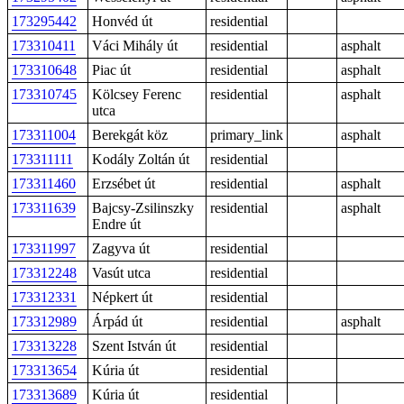
173295442
Honvéd út
residential
173310411
Váci Mihály út
residential
asphalt
173310648
Piac út
residential
asphalt
173310745
Kölcsey Ferenc
residential
asphalt
utca
173311004
Berekgát köz
primary_link
asphalt
173311111
Kodály Zoltán út
residential
173311460
Erzsébet út
residential
asphalt
173311639
Bajcsy-Zsilinszky
residential
asphalt
Endre út
173311997
Zagyva út
residential
173312248
Vasút utca
residential
173312331
Népkert út
residential
173312989
Árpád út
residential
asphalt
173313228
Szent István út
residential
173313654
Kúria út
residential
173313689
Kúria út
residential