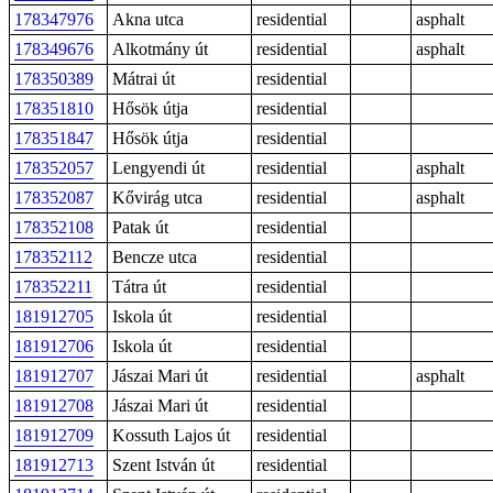
178347976
Akna utca
residential
asphalt
178349676
Alkotmány út
residential
asphalt
178350389
Mátrai út
residential
178351810
Hősök útja
residential
178351847
Hősök útja
residential
178352057
Lengyendi út
residential
asphalt
178352087
Kővirág utca
residential
asphalt
178352108
Patak út
residential
178352112
Bencze utca
residential
178352211
Tátra út
residential
181912705
Iskola út
residential
181912706
Iskola út
residential
181912707
Jászai Mari út
residential
asphalt
181912708
Jászai Mari út
residential
181912709
Kossuth Lajos út
residential
181912713
Szent István út
residential