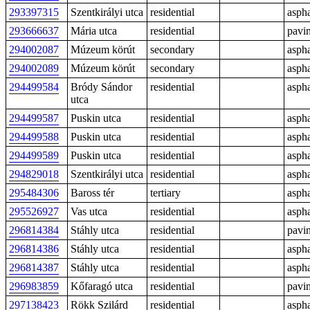
293397315
Szentkirályi utca
residential
aspha
293666637
Mária utca
residential
pavi
294002087
Múzeum körút
secondary
aspha
294002089
Múzeum körút
secondary
aspha
294499584
Bródy Sándor
residential
aspha
utca
294499587
Puskin utca
residential
aspha
294499588
Puskin utca
residential
aspha
294499589
Puskin utca
residential
aspha
294829018
Szentkirályi utca
residential
aspha
295484306
Baross tér
tertiary
aspha
295526927
Vas utca
residential
aspha
296814384
Stáhly utca
residential
pavi
296814386
Stáhly utca
residential
aspha
296814387
Stáhly utca
residential
aspha
296983859
Kőfaragó utca
residential
pavi
297138423
Rökk Szilárd
residential
aspha