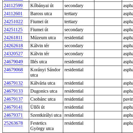
24112599
Kőbányai út
secondary
aspha
24112601
Baross utca
tertiary
aspha
24251022
Fiumei út
tertiary
aspha
24251125
Fiumei út
secondary
aspha
24261811
Múzeum utca
residential
aspha
24262618
Kálvin tér
secondary
aspha
24320527
Kálvin tér
secondary
aspha
24679049
Illés utca
residential
aspha
24679068
Korányi Sándor
residential
aspha
utca
24679132
Kálvária utca
residential
aspha
24679133
Dugonics utca
residential
aspha
24679137
Csobánc utca
residential
pavi
24679141
Üllői út
residential
aspha
24679371
Szentkirályi utca
residential
aspha
25263678
Festetics
residential
aspha
György utca