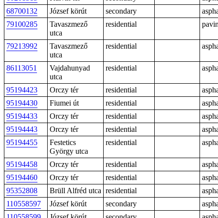
68700132
József körút
secondary
aspha
79100285
Tavaszmező
residential
pavi
utca
79213992
Tavaszmező
residential
aspha
utca
86113051
Vajdahunyad
residential
aspha
utca
95194423
Orczy tér
residential
aspha
95194430
Fiumei út
residential
aspha
95194433
Orczy tér
residential
aspha
95194443
Orczy tér
residential
aspha
95194455
Festetics
residential
aspha
György utca
95194458
Orczy tér
residential
aspha
95194460
Orczy tér
residential
aspha
95352808
Brüll Alfréd utca
residential
aspha
110558597
József körút
secondary
aspha
110558599
József körút
secondary
aspha