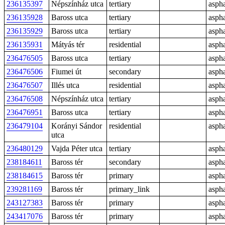
236135397
Népszínház utca
tertiary
aspha
236135928
Baross utca
tertiary
aspha
236135929
Baross utca
tertiary
aspha
236135931
Mátyás tér
residential
aspha
236476505
Baross utca
tertiary
aspha
236476506
Fiumei út
secondary
aspha
236476507
Illés utca
residential
aspha
236476508
Népszínház utca
tertiary
aspha
236476951
Baross utca
tertiary
aspha
236479104
Korányi Sándor
residential
aspha
utca
236480129
Vajda Péter utca
tertiary
aspha
238184611
Baross tér
secondary
aspha
238184615
Baross tér
primary
aspha
239281169
Baross tér
primary_link
aspha
243127383
Baross tér
primary
aspha
243417076
Baross tér
primary
aspha