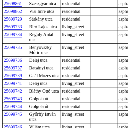
25698861
Szeszgyár utca
residential
aspha
25698862
Visi Imre utca
residential
aspha
25699729
Sárkány utca
residential
aspha
25699733
Bíró Lajos utca
living_street
aspha
25699734
Reguly Antal
living_street
aspha
utca
25699735
Benyovszky
living_street
aspha
Móric utca
25699736
Delej utca
residential
aspha
25699737
Batsányi utca
residential
aspha
25699739
Gaál Mózes utca
residential
aspha
25699741
Delej utca
living_street
aspha
25699742
Bláthy Ottó utca
residential
aspha
25699743
Golgota út
residential
aspha
25699744
Golgota út
residential
aspha
25699745
Győrffy István
living_street
aspha
utca
25699746
Villám utca
living_street
aspha