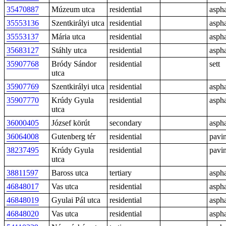
35470887
Múzeum utca
residential
aspha
35553136
Szentkirályi utca
residential
aspha
35553137
Mária utca
residential
aspha
35683127
Stáhly utca
residential
aspha
35907768
Bródy Sándor
residential
sett
utca
35907769
Szentkirályi utca
residential
aspha
35907770
Krúdy Gyula
residential
aspha
utca
36000405
József körút
secondary
aspha
36064008
Gutenberg tér
residential
pavi
38237495
Krúdy Gyula
residential
pavi
utca
38811597
Baross utca
tertiary
aspha
46848017
Vas utca
residential
aspha
46848019
Gyulai Pál utca
residential
aspha
46848020
Vas utca
residential
aspha