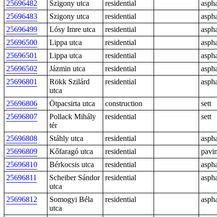
25696482
Szigony utca
residential
aspha
25696483
Szigony utca
residential
aspha
25696499
Lósy Imre utca
residential
aspha
25696500
Lippa utca
residential
aspha
25696501
Lippa utca
residential
aspha
25696502
Jázmin utca
residential
aspha
25696801
Rökk Szilárd
residential
aspha
utca
25696806
Ötpacsirta utca
construction
sett
25696807
Pollack Mihály
residential
sett
tér
25696808
Stáhly utca
residential
aspha
25696809
Kőfaragó utca
residential
pavi
25696810
Bérkocsis utca
residential
aspha
25696811
Scheiber Sándor
residential
aspha
utca
25696812
Somogyi Béla
residential
aspha
utca