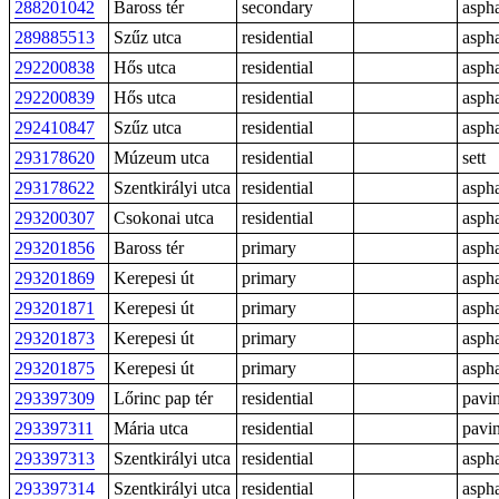
288201042
Baross tér
secondary
aspha
289885513
Szűz utca
residential
aspha
292200838
Hős utca
residential
aspha
292200839
Hős utca
residential
aspha
292410847
Szűz utca
residential
aspha
293178620
Múzeum utca
residential
sett
293178622
Szentkirályi utca
residential
aspha
293200307
Csokonai utca
residential
aspha
293201856
Baross tér
primary
aspha
293201869
Kerepesi út
primary
aspha
293201871
Kerepesi út
primary
aspha
293201873
Kerepesi út
primary
aspha
293201875
Kerepesi út
primary
aspha
293397309
Lőrinc pap tér
residential
pavi
293397311
Mária utca
residential
pavi
293397313
Szentkirályi utca
residential
aspha
293397314
Szentkirályi utca
residential
aspha