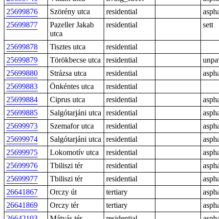
25699876
Szörény utca
residential
aspha
25699877
Pazeller Jakab
residential
sett
utca
25699878
Tisztes utca
residential
25699879
Törökbecse utca
residential
unpa
25699880
Strázsa utca
residential
aspha
25699883
Önkéntes utca
residential
25699884
Ciprus utca
residential
aspha
25699885
Salgótarjáni utca
residential
aspha
25699973
Szemafor utca
residential
aspha
25699974
Salgótarjáni utca
residential
aspha
25699975
Lokomotív utca
residential
aspha
25699976
Tbiliszi tér
residential
aspha
25699977
Tbiliszi tér
residential
aspha
26641867
Orczy út
tertiary
aspha
26641869
Orczy tér
tertiary
aspha
26642103
Mátyás tér
residential
aspha