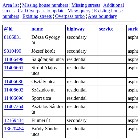
Area list
¦
Missing house numbers
¦
Missing streets
¦
Additional
streets
¦
Call Overpass to update
¦
View query
¦
Existing house
numbers
¦
Existing streets
¦
Overpass turbo
¦
Area boundary
@id
name
highway
service
surf
8106831
Dózsa György
secondary
aspha
út
9810490
József körút
secondary
aspha
11406498
Salgótarjáni utca
residential
aspha
11406661
Stróbl Alajos
residential
aspha
utca
11406686
Osztály utca
residential
aspha
11406692
Százados út
residential
aspha
11406696
Sport utca
residential
aspha
11407264
Asztalos Sándor
residential
aspha
út
12169434
Fiumei út
secondary
aspha
13620464
Bródy Sándor
residential
aspha
utca