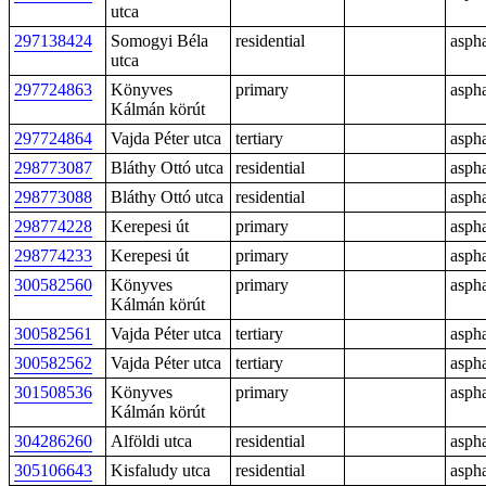
utca
297138424
Somogyi Béla
residential
aspha
utca
297724863
Könyves
primary
aspha
Kálmán körút
297724864
Vajda Péter utca
tertiary
aspha
298773087
Bláthy Ottó utca
residential
aspha
298773088
Bláthy Ottó utca
residential
aspha
298774228
Kerepesi út
primary
aspha
298774233
Kerepesi út
primary
aspha
300582560
Könyves
primary
aspha
Kálmán körút
300582561
Vajda Péter utca
tertiary
aspha
300582562
Vajda Péter utca
tertiary
aspha
301508536
Könyves
primary
aspha
Kálmán körút
304286260
Alföldi utca
residential
aspha
305106643
Kisfaludy utca
residential
aspha