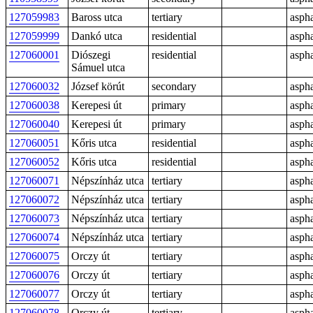
127059983
Baross utca
tertiary
aspha
127059999
Dankó utca
residential
aspha
127060001
Diószegi
residential
aspha
Sámuel utca
127060032
József körút
secondary
aspha
127060038
Kerepesi út
primary
aspha
127060040
Kerepesi út
primary
aspha
127060051
Kőris utca
residential
aspha
127060052
Kőris utca
residential
aspha
127060071
Népszínház utca
tertiary
aspha
127060072
Népszínház utca
tertiary
aspha
127060073
Népszínház utca
tertiary
aspha
127060074
Népszínház utca
tertiary
aspha
127060075
Orczy út
tertiary
aspha
127060076
Orczy út
tertiary
aspha
127060077
Orczy út
tertiary
aspha
127060078
Orczy út
tertiary
aspha