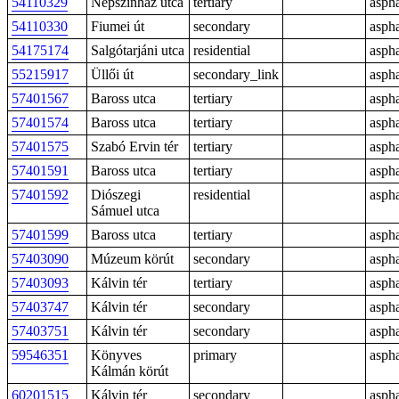
54110329
Népszínház utca
tertiary
aspha
54110330
Fiumei út
secondary
aspha
54175174
Salgótarjáni utca
residential
aspha
55215917
Üllői út
secondary_link
aspha
57401567
Baross utca
tertiary
aspha
57401574
Baross utca
tertiary
aspha
57401575
Szabó Ervin tér
tertiary
aspha
57401591
Baross utca
tertiary
aspha
57401592
Diószegi
residential
aspha
Sámuel utca
57401599
Baross utca
tertiary
aspha
57403090
Múzeum körút
secondary
aspha
57403093
Kálvin tér
tertiary
aspha
57403747
Kálvin tér
secondary
aspha
57403751
Kálvin tér
secondary
aspha
59546351
Könyves
primary
aspha
Kálmán körút
60201515
Kálvin tér
secondary
aspha