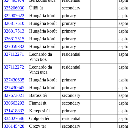
324495974
Bérkocsis utca
residential
aspha
325206030
Üllői út
secondary
aspha
325907622
Hungária körút
primary
aspha
326817510
Hungária körút
primary
aspha
326817513
Hungária körút
primary
aspha
326817515
Hungária körút
primary
aspha
327059832
Hungária körút
primary
aspha
327112271
Leonardo da
residential
aspha
Vinci köz
327112272
Leonardo da
residential
aspha
Vinci utca
327430635
Hungária körút
primary
aspha
327430645
Hungária körút
primary
aspha
327673021
Baross tér
secondary
aspha
330663293
Fiumei út
secondary
aspha
331418837
Kerepesi út
primary
aspha
334027646
Golgota tér
residential
aspha
336145428
Orczy tér
secondary
aspha