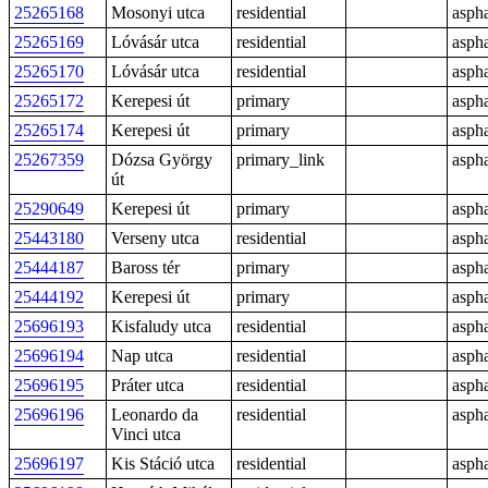
25265168
Mosonyi utca
residential
aspha
25265169
Lóvásár utca
residential
aspha
25265170
Lóvásár utca
residential
aspha
25265172
Kerepesi út
primary
aspha
25265174
Kerepesi út
primary
aspha
25267359
Dózsa György
primary_link
aspha
út
25290649
Kerepesi út
primary
aspha
25443180
Verseny utca
residential
aspha
25444187
Baross tér
primary
aspha
25444192
Kerepesi út
primary
aspha
25696193
Kisfaludy utca
residential
aspha
25696194
Nap utca
residential
aspha
25696195
Práter utca
residential
aspha
25696196
Leonardo da
residential
aspha
Vinci utca
25696197
Kis Stáció utca
residential
aspha