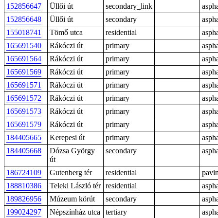
152856647
Üllői út
secondary_link
aspha
152856648
Üllői út
secondary
aspha
155018741
Tömő utca
residential
aspha
165691540
Rákóczi út
primary
aspha
165691564
Rákóczi út
primary
aspha
165691569
Rákóczi út
primary
aspha
165691571
Rákóczi út
primary
aspha
165691572
Rákóczi út
primary
aspha
165691573
Rákóczi út
primary
aspha
165691579
Rákóczi út
primary
aspha
184405665
Kerepesi út
primary
aspha
184405668
Dózsa György
secondary
aspha
út
186724109
Gutenberg tér
residential
pavi
188810386
Teleki László tér
residential
aspha
189826956
Múzeum körút
secondary
aspha
199024297
Népszínház utca
tertiary
aspha