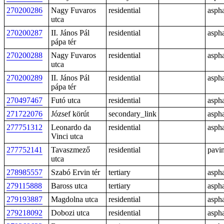
270200286
Nagy Fuvaros
residential
aspha
utca
270200287
II. János Pál
residential
aspha
pápa tér
270200288
Nagy Fuvaros
residential
aspha
utca
270200289
II. János Pál
residential
aspha
pápa tér
270497467
Futó utca
residential
aspha
271722076
József körút
secondary_link
aspha
277751312
Leonardo da
residential
aspha
Vinci utca
277752141
Tavaszmező
residential
pavi
utca
278985557
Szabó Ervin tér
tertiary
aspha
279115888
Baross utca
tertiary
aspha
279193887
Magdolna utca
residential
aspha
279218092
Dobozi utca
residential
aspha