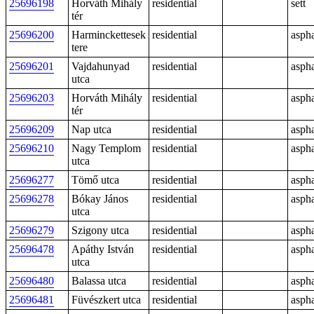
25696198
Horváth Mihály
residential
sett
tér
25696200
Harminckettesek
residential
aspha
tere
25696201
Vajdahunyad
residential
aspha
utca
25696203
Horváth Mihály
residential
aspha
tér
25696209
Nap utca
residential
aspha
25696210
Nagy Templom
residential
aspha
utca
25696277
Tömő utca
residential
aspha
25696278
Bókay János
residential
aspha
utca
25696279
Szigony utca
residential
aspha
25696478
Apáthy István
residential
aspha
utca
25696480
Balassa utca
residential
aspha
25696481
Füvészkert utca
residential
aspha