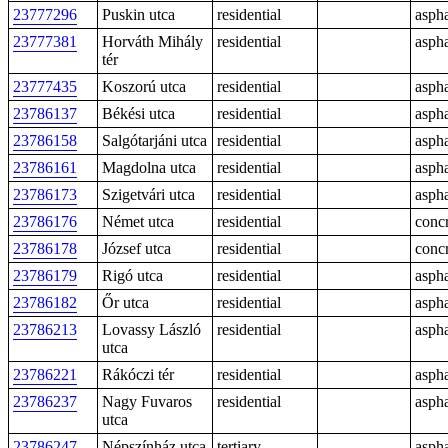
23777296
Puskin utca
residential
aspha
23777381
Horváth Mihály
residential
aspha
tér
23777435
Koszorú utca
residential
aspha
23786137
Békési utca
residential
aspha
23786158
Salgótarjáni utca
residential
aspha
23786161
Magdolna utca
residential
aspha
23786173
Szigetvári utca
residential
aspha
23786176
Német utca
residential
conc
23786178
József utca
residential
conc
23786179
Rigó utca
residential
aspha
23786182
Őr utca
residential
aspha
23786213
Lovassy László
residential
aspha
utca
23786221
Rákóczi tér
residential
aspha
23786237
Nagy Fuvaros
residential
aspha
utca
23786247
Népszínház utca
tertiary
aspha