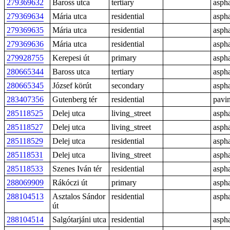
279369632
Baross utca
tertiary
aspha
279369634
Mária utca
residential
aspha
279369635
Mária utca
residential
aspha
279369636
Mária utca
residential
aspha
279928755
Kerepesi út
primary
aspha
280665344
Baross utca
tertiary
aspha
280665345
József körút
secondary
aspha
283407356
Gutenberg tér
residential
pavi
285118525
Delej utca
living_street
aspha
285118527
Delej utca
living_street
aspha
285118529
Delej utca
residential
aspha
285118531
Delej utca
living_street
aspha
285118533
Szenes Iván tér
residential
aspha
288069909
Rákóczi út
primary
aspha
288104513
Asztalos Sándor
residential
aspha
út
288104514
Salgótarjáni utca
residential
aspha