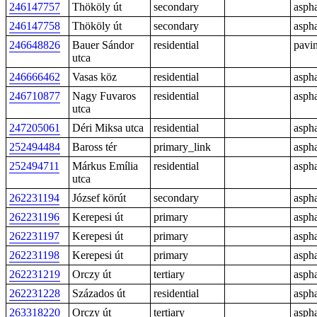
246147757
Thököly út
secondary
aspha
246147758
Thököly út
secondary
aspha
246648826
Bauer Sándor
residential
pavi
utca
246666462
Vasas köz
residential
aspha
246710877
Nagy Fuvaros
residential
aspha
utca
247205061
Déri Miksa utca
residential
aspha
252494484
Baross tér
primary_link
aspha
252494711
Márkus Emília
residential
aspha
utca
262231194
József körút
secondary
aspha
262231196
Kerepesi út
primary
aspha
262231197
Kerepesi út
primary
aspha
262231198
Kerepesi út
primary
aspha
262231219
Orczy út
tertiary
aspha
262231228
Százados út
residential
aspha
263318220
Orczy út
tertiary
aspha