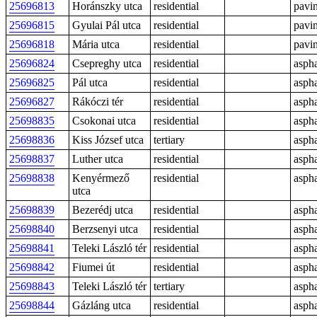
25696813
Horánszky utca
residential
pavi
25696815
Gyulai Pál utca
residential
pavi
25696818
Mária utca
residential
pavi
25696824
Csepreghy utca
residential
aspha
25696825
Pál utca
residential
aspha
25696827
Rákóczi tér
residential
aspha
25698835
Csokonai utca
residential
aspha
25698836
Kiss József utca
tertiary
aspha
25698837
Luther utca
residential
aspha
25698838
Kenyérmező
residential
aspha
utca
25698839
Bezerédj utca
residential
aspha
25698840
Berzsenyi utca
residential
aspha
25698841
Teleki László tér
residential
aspha
25698842
Fiumei út
residential
aspha
25698843
Teleki László tér
tertiary
aspha
25698844
Gázláng utca
residential
aspha