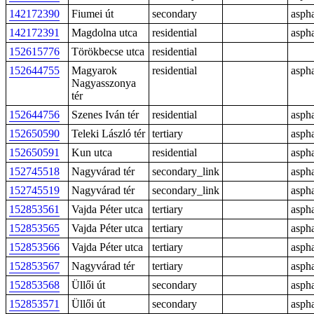
142172390
Fiumei út
secondary
aspha
142172391
Magdolna utca
residential
aspha
152615776
Törökbecse utca
residential
152644755
Magyarok
residential
aspha
Nagyasszonya
tér
152644756
Szenes Iván tér
residential
aspha
152650590
Teleki László tér
tertiary
aspha
152650591
Kun utca
residential
aspha
152745518
Nagyvárad tér
secondary_link
aspha
152745519
Nagyvárad tér
secondary_link
aspha
152853561
Vajda Péter utca
tertiary
aspha
152853565
Vajda Péter utca
tertiary
aspha
152853566
Vajda Péter utca
tertiary
aspha
152853567
Nagyvárad tér
tertiary
aspha
152853568
Üllői út
secondary
aspha
152853571
Üllői út
secondary
aspha