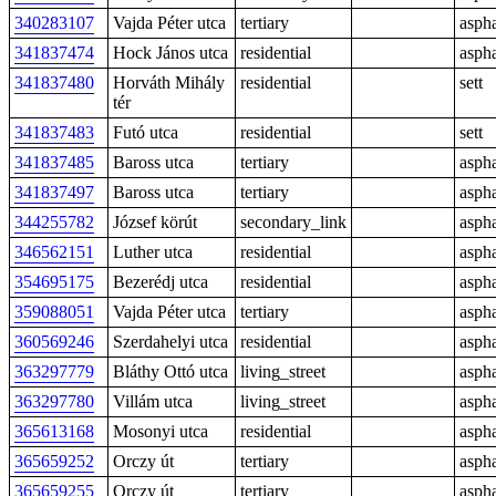
340283107
Vajda Péter utca
tertiary
aspha
341837474
Hock János utca
residential
aspha
341837480
Horváth Mihály
residential
sett
tér
341837483
Futó utca
residential
sett
341837485
Baross utca
tertiary
aspha
341837497
Baross utca
tertiary
aspha
344255782
József körút
secondary_link
aspha
346562151
Luther utca
residential
aspha
354695175
Bezerédj utca
residential
aspha
359088051
Vajda Péter utca
tertiary
aspha
360569246
Szerdahelyi utca
residential
aspha
363297779
Bláthy Ottó utca
living_street
aspha
363297780
Villám utca
living_street
aspha
365613168
Mosonyi utca
residential
aspha
365659252
Orczy út
tertiary
aspha
365659255
Orczy út
tertiary
aspha