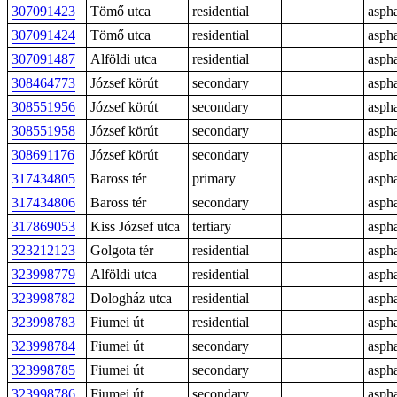
307091423
Tömő utca
residential
aspha
307091424
Tömő utca
residential
aspha
307091487
Alföldi utca
residential
aspha
308464773
József körút
secondary
aspha
308551956
József körút
secondary
aspha
308551958
József körút
secondary
aspha
308691176
József körút
secondary
aspha
317434805
Baross tér
primary
aspha
317434806
Baross tér
secondary
aspha
317869053
Kiss József utca
tertiary
aspha
323212123
Golgota tér
residential
aspha
323998779
Alföldi utca
residential
aspha
323998782
Dologház utca
residential
aspha
323998783
Fiumei út
residential
aspha
323998784
Fiumei út
secondary
aspha
323998785
Fiumei út
secondary
aspha
323998786
Fiumei út
secondary
aspha