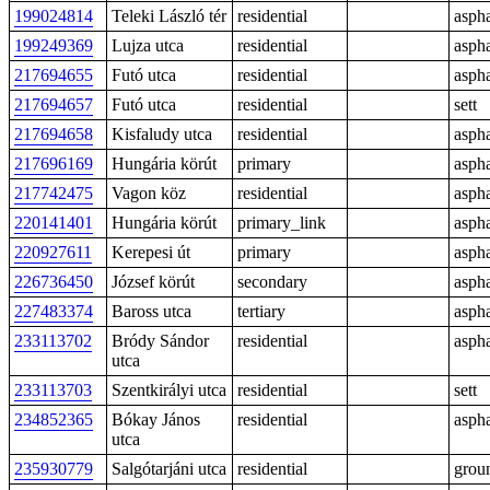
199024814
Teleki László tér
residential
aspha
199249369
Lujza utca
residential
aspha
217694655
Futó utca
residential
aspha
217694657
Futó utca
residential
sett
217694658
Kisfaludy utca
residential
aspha
217696169
Hungária körút
primary
aspha
217742475
Vagon köz
residential
aspha
220141401
Hungária körút
primary_link
aspha
220927611
Kerepesi út
primary
aspha
226736450
József körút
secondary
aspha
227483374
Baross utca
tertiary
aspha
233113702
Bródy Sándor
residential
aspha
utca
233113703
Szentkirályi utca
residential
sett
234852365
Bókay János
residential
aspha
utca
235930779
Salgótarjáni utca
residential
grou