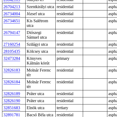
26704213
Szentkirályi utca
residential
aspha
26734004
József utca
residential
aspha
26734651
Kis Salétrom
residential
aspha
utca
26794147
Diószegi
residential
aspha
Sámuel utca
27160254
Szilágyi utca
residential
aspha
28105435
Kölcsey utca
residential
aspha
32473284
Könyves
primary
aspha
Kálmán körút
32826183
Molnár Ferenc
residential
aspha
tér
32826184
Molnár Ferenc
residential
aspha
tér
32826189
Práter utca
residential
aspha
32826190
Práter utca
residential
aspha
32851683
Elnök utca
tertiary
aspha
32891781
Bacsó Béla utca
residential
aspha