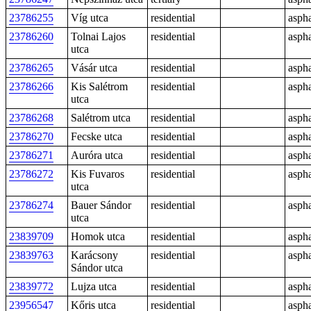
23786255
Víg utca
residential
aspha
23786260
Tolnai Lajos
residential
aspha
utca
23786265
Vásár utca
residential
aspha
23786266
Kis Salétrom
residential
aspha
utca
23786268
Salétrom utca
residential
aspha
23786270
Fecske utca
residential
aspha
23786271
Auróra utca
residential
aspha
23786272
Kis Fuvaros
residential
aspha
utca
23786274
Bauer Sándor
residential
aspha
utca
23839709
Homok utca
residential
aspha
23839763
Karácsony
residential
aspha
Sándor utca
23839772
Lujza utca
residential
aspha
23956547
Kőris utca
residential
aspha