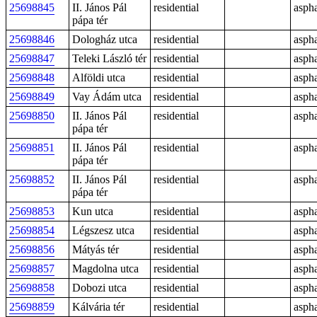
25698845
II. János Pál
residential
aspha
pápa tér
25698846
Dologház utca
residential
aspha
25698847
Teleki László tér
residential
aspha
25698848
Alföldi utca
residential
aspha
25698849
Vay Ádám utca
residential
aspha
25698850
II. János Pál
residential
aspha
pápa tér
25698851
II. János Pál
residential
aspha
pápa tér
25698852
II. János Pál
residential
aspha
pápa tér
25698853
Kun utca
residential
aspha
25698854
Légszesz utca
residential
aspha
25698856
Mátyás tér
residential
aspha
25698857
Magdolna utca
residential
aspha
25698858
Dobozi utca
residential
aspha
25698859
Kálvária tér
residential
aspha