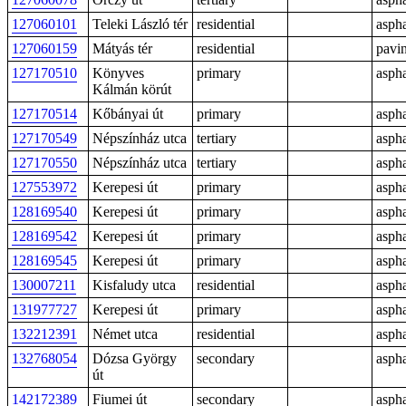
127060101
Teleki László tér
residential
aspha
127060159
Mátyás tér
residential
pavi
127170510
Könyves
primary
aspha
Kálmán körút
127170514
Kőbányai út
primary
aspha
127170549
Népszínház utca
tertiary
aspha
127170550
Népszínház utca
tertiary
aspha
127553972
Kerepesi út
primary
aspha
128169540
Kerepesi út
primary
aspha
128169542
Kerepesi út
primary
aspha
128169545
Kerepesi út
primary
aspha
130007211
Kisfaludy utca
residential
aspha
131977727
Kerepesi út
primary
aspha
132212391
Német utca
residential
aspha
132768054
Dózsa György
secondary
aspha
út
142172389
Fiumei út
secondary
aspha