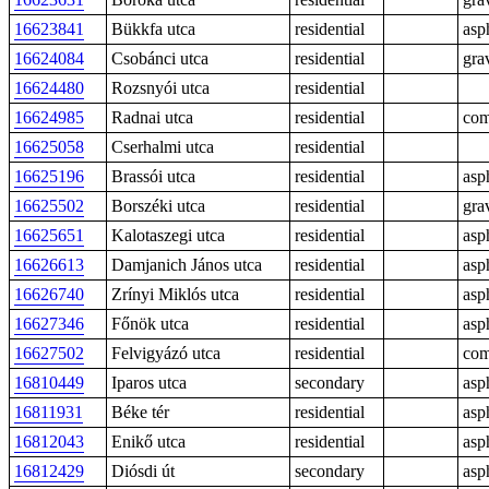
16623841
Bükkfa utca
residential
asp
16624084
Csobánci utca
residential
gra
16624480
Rozsnyói utca
residential
16624985
Radnai utca
residential
com
16625058
Cserhalmi utca
residential
16625196
Brassói utca
residential
asp
16625502
Borszéki utca
residential
gra
16625651
Kalotaszegi utca
residential
asp
16626613
Damjanich János utca
residential
asp
16626740
Zrínyi Miklós utca
residential
asp
16627346
Főnök utca
residential
asp
16627502
Felvigyázó utca
residential
com
16810449
Iparos utca
secondary
asp
16811931
Béke tér
residential
asp
16812043
Enikő utca
residential
asp
16812429
Diósdi út
secondary
asp