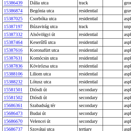
15386439
Dália utca
track
gro
15386874
Begónia utca
residential
gra
15387025
Csorbóka utca
residential
asp
15387197
Búzavirág utca
track
unp
15387332
Alsóvölgyi út
residential
asp
15387464
Keserűfű utca
residential
asp
15387616
Koronafürt utca
residential
asp
15387631
Komócsin utca
residential
asp
15387836
Kövirózsa utca
residential
asp
15388106
Liliom utca
residential
asp
15388232
Lótusz utca
residential
asp
15581501
Diósdi út
secondary
asp
15581502
Diósdi út
secondary
asp
15686361
Szabadság tér
secondary
asp
15686473
Budai út
secondary
asp
15686670
Velencei út
secondary
asp
15686737
Szovátai utca
tertiary
asp