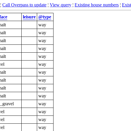
¦
Call Overpass to update
¦
View query
¦
Existing house numbers
¦
Exist
face
leisure
@type
halt
way
halt
way
halt
way
halt
way
halt
way
vel
way
halt
way
halt
way
halt
way
halt
way
e_gravel
way
vel
way
vel
way
vel
way