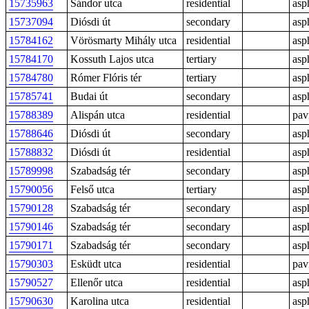
15735963
Sándor utca
residential
asp
15737094
Diósdi út
secondary
asp
15784162
Vörösmarty Mihály utca
residential
asp
15784170
Kossuth Lajos utca
tertiary
asp
15784780
Rómer Flóris tér
tertiary
asp
15785741
Budai út
secondary
asp
15788389
Alispán utca
residential
pav
15788646
Diósdi út
secondary
asp
15788832
Diósdi út
residential
asp
15789998
Szabadság tér
secondary
asp
15790056
Felső utca
tertiary
asp
15790128
Szabadság tér
secondary
asp
15790146
Szabadság tér
secondary
asp
15790171
Szabadság tér
secondary
asp
15790303
Esküdt utca
residential
pav
15790527
Ellenőr utca
residential
asp
15790630
Karolina utca
residential
asp