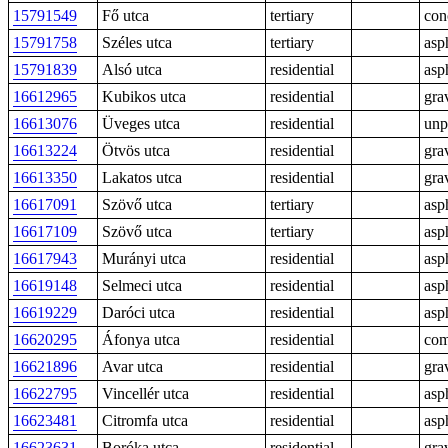
15791549
Fő utca
tertiary
con
15791758
Széles utca
tertiary
asp
15791839
Alsó utca
residential
asp
16612965
Kubikos utca
residential
gra
16613076
Üveges utca
residential
unp
16613224
Ötvös utca
residential
gra
16613350
Lakatos utca
residential
gra
16617091
Szövő utca
tertiary
asp
16617109
Szövő utca
tertiary
asp
16617943
Murányi utca
residential
asp
16619148
Selmeci utca
residential
asp
16619229
Daróci utca
residential
asp
16620295
Áfonya utca
residential
com
16621896
Avar utca
residential
gra
16622795
Vincellér utca
residential
asp
16623481
Citromfa utca
residential
asp
16623631
Boróka utca
residential
gra