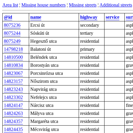
Area list
¦
Missing house numbers
¦
Missing streets
¦
Additional streets
@id
name
highway
service
sur
8075236
Ercsi út
secondary
asp
8075244
Sóskúti út
tertiary
asp
8075249
Hegesztő utca
residential
asp
14798218
Balatoni út
primary
asp
14810500
Beléndek utca
residential
asp
14810834
Borostyán utca
residential
gra
14823067
Porcsinrózsa utca
residential
asp
14823157
Nőszirom utca
residential
asp
14823243
Napvirág utca
residential
asp
14823302
Nefelejcs utca
residential
asp
14824147
Nárcisz utca
residential
fin
14824263
Mályva utca
residential
gra
14824357
Margaréta utca
residential
gra
14824435
Mécsvirág utca
residential
gra