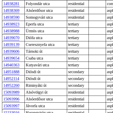
14938281
Folyondár utca
residential
com
14938369
Alsóerdősor utca
residential
asp
14938590
Somogyvári utca
residential
asp
14938923
Eperfa utca
tertiary
asp
14938988
Ürmös utca
tertiary
asp
14939070
Diófa utca
tertiary
asp
14939139
Cseresznyefa utca
tertiary
asp
14939606
Tárnoki út
tertiary
asp
14939654
Csaba utca
tertiary
asp
14940363
Kutyavári utca
tertiary
asp
14951888
Diósdi út
secondary
asp
14952114
Diósdi út
secondary
asp
14952260
Riminyáki út
secondary
asp
15093989
Alsóvölgyi út
residential
asp
15093996
Alsóerdősor utca
residential
asp
15093997
Jávorfa utca
residential
asp
15233016
Harangvirág utca
residential
asp