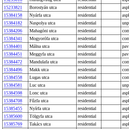
15233821
Borostyán utca
residential
asp
15384158
Nyárfa utca
residential
asp
15384182
Naspolya utca
residential
unp
15384206
Mahagóni utca
residential
com
15384341
Mogyorófa utca
residential
com
15384401
Málna utca
residential
pav
15384451
Meggyfa utca
residential
pav
15384472
Mandulafa utca
residential
com
15384496
Makk utca
residential
com
15384558
Lugas utca
residential
com
15384581
Luc utca
residential
unp
15384598
Lonc utca
residential
asp
15384708
Fűzfa utca
residential
asp
15385455
Nyírfa utca
residential
asp
15385600
Tölgyfa utca
residential
asp
15385769
Takács utca
residential
asp