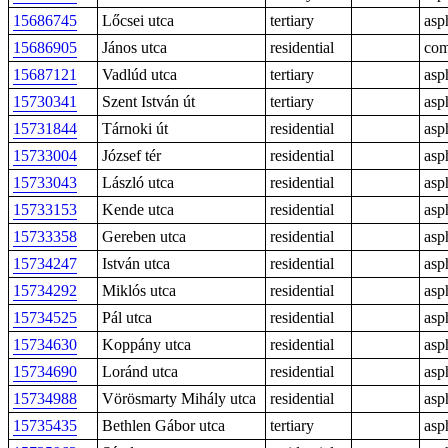
15686745
Lőcsei utca
tertiary
asp
15686905
János utca
residential
com
15687121
Vadlúd utca
tertiary
asp
15730341
Szent István út
tertiary
asp
15731844
Tárnoki út
residential
asp
15733004
József tér
residential
asp
15733043
László utca
residential
asp
15733153
Kende utca
residential
asp
15733358
Gereben utca
residential
asp
15734247
István utca
residential
asp
15734292
Miklós utca
residential
asp
15734525
Pál utca
residential
asp
15734630
Koppány utca
residential
asp
15734690
Loránd utca
residential
asp
15734988
Vörösmarty Mihály utca
residential
asp
15735435
Bethlen Gábor utca
tertiary
asp