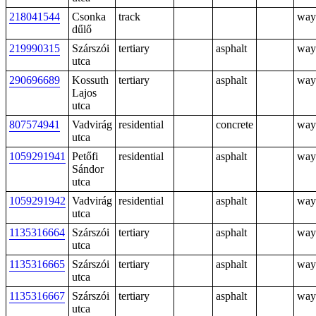
218041544
Csonka
track
way
dűlő
219990315
Szárszói
tertiary
asphalt
way
utca
290696689
Kossuth
tertiary
asphalt
way
Lajos
utca
807574941
Vadvirág
residential
concrete
way
utca
1059291941
Petőfi
residential
asphalt
way
Sándor
utca
1059291942
Vadvirág
residential
asphalt
way
utca
1135316664
Szárszói
tertiary
asphalt
way
utca
1135316665
Szárszói
tertiary
asphalt
way
utca
1135316667
Szárszói
tertiary
asphalt
way
utca