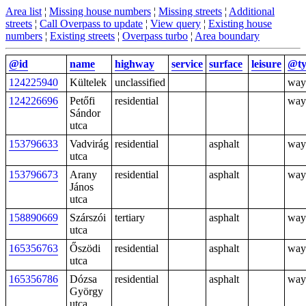
Area list
¦
Missing house numbers
¦
Missing streets
¦
Additional
streets
¦
Call Overpass to update
¦
View query
¦
Existing house
numbers
¦
Existing streets
¦
Overpass turbo
¦
Area boundary
@id
name
highway
service
surface
leisure
@ty
124225940
Kültelek
unclassified
way
124226696
Petőfi
residential
way
Sándor
utca
153796633
Vadvirág
residential
asphalt
way
utca
153796673
Arany
residential
asphalt
way
János
utca
158890669
Szárszói
tertiary
asphalt
way
utca
165356763
Őszödi
residential
asphalt
way
utca
165356786
Dózsa
residential
asphalt
way
György
utca