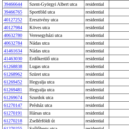
39466644
Szent-Györgyi Albert utca
residential
39466765
Sportföld utca
residential
40127252
Eresztvény utca
residential
40127984
Köves utca
residential
40632780
Veresegyházi utca
residential
40632784
Nádas utca
residential
41461634
Nádas utca
residential
41463030
Erdőkerülő utca
residential
61268838
Lugas utca
residential
61268962
Szüret utca
residential
61269452
Hegyalja utca
residential
61269481
Hegyalja utca
residential
61269674
Szurdok utca
residential
61270147
Présház utca
residential
61270191
Hársas utca
residential
61270218
Zsellérföldi út
residential
61270255
Szőlőhegy utca
residential