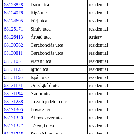
68123828
Daru utca
residential
68124078
Rigó utca
residential
68124695
Fürj utca
residential
68125171
Sirály utca
residential
68126413
Árpád utca
tertiary
68130562
Garabonciás utca
residential
68130811
Garabonciás utca
residential
68131051
Platán utca
residential
68131123
Igric utca
residential
68131156
Ispán utca
residential
68131171
Országbíró utca
residential
68131194
Nádor utca
residential
68131288
Géza fejedelem utca
residential
68131305
Lovász tér
residential
68131320
Álmos vezér utca
residential
68131327
Tétényi utca
residential
68131785
Szent Margit utca
residential