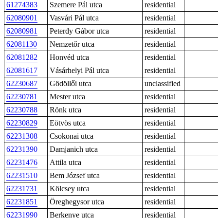
61274383
Szemere Pál utca
residential
62080901
Vasvári Pál utca
residential
62080981
Peterdy Gábor utca
residential
62081130
Nemzetőr utca
residential
62081282
Honvéd utca
residential
62081617
Vásárhelyi Pál utca
residential
62230687
Gödöllői utca
unclassified
62230781
Mester utca
residential
62230788
Rönk utca
residential
62230829
Eötvös utca
residential
62231308
Csokonai utca
residential
62231390
Damjanich utca
residential
62231476
Attila utca
residential
62231510
Bem József utca
residential
62231731
Kölcsey utca
residential
62231851
Öreghegysor utca
residential
62231990
Berkenye utca
residential