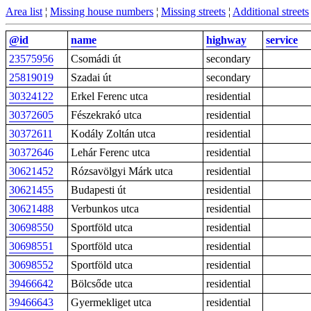
Area list
¦
Missing house numbers
¦
Missing streets
¦
Additional streets
@id
name
highway
service
23575956
Csomádi út
secondary
25819019
Szadai út
secondary
30324122
Erkel Ferenc utca
residential
30372605
Fészekrakó utca
residential
30372611
Kodály Zoltán utca
residential
30372646
Lehár Ferenc utca
residential
30621452
Rózsavölgyi Márk utca
residential
30621455
Budapesti út
residential
30621488
Verbunkos utca
residential
30698550
Sportföld utca
residential
30698551
Sportföld utca
residential
30698552
Sportföld utca
residential
39466642
Bölcsőde utca
residential
39466643
Gyermekliget utca
residential