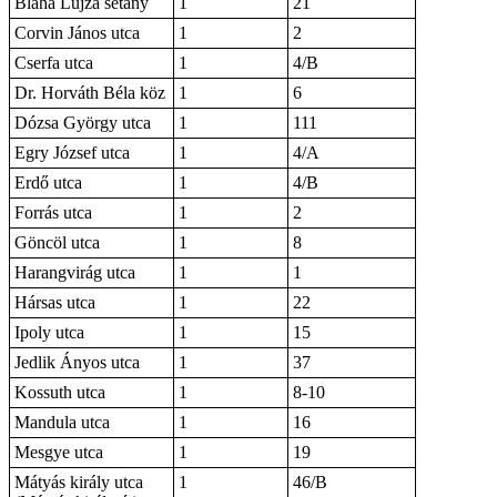
Blaha Lujza sétány
1
21
Corvin János utca
1
2
Cserfa utca
1
4/B
Dr. Horváth Béla köz
1
6
Dózsa György utca
1
111
Egry József utca
1
4/A
Erdő utca
1
4/B
Forrás utca
1
2
Göncöl utca
1
8
Harangvirág utca
1
1
Hársas utca
1
22
Ipoly utca
1
15
Jedlik Ányos utca
1
37
Kossuth utca
1
8-10
Mandula utca
1
16
Mesgye utca
1
19
Mátyás király utca
1
46/B