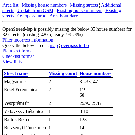
Area list
¦
Missing house numbers
¦
Missing streets
¦
Additional
streets
¦
Update from OSM
¦
Existing house numbers
¦
Existing
streets
¦
Overpass turbo
¦
Area boundary
OpenStreetMap is possibly missing the below 35 house numbers for
32 streets. (existing: 4875, ready: 99.29%).
Filter incorrect information
.
Query the below streets:
map
¦
overpass turbo
Plain text format
Checklist format
View lints
Street name
Missing count
House numbers
Magyar utca
2
31-33, 47
Erkel Ferenc utca
2
119
68
Veszprémi út
2
25/A, 25/B
Vidovszky Béla utca
1
8-10
Bartók Béla út
1
128
Berzsenyi Dániel utca
1
14