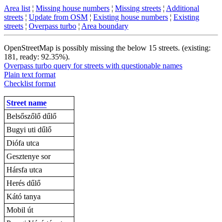
Area list
¦
Missing house numbers
¦
Missing streets
¦
Additional
streets
¦
Update from OSM
¦
Existing house numbers
¦
Existing
streets
¦
Overpass turbo
¦
Area boundary
OpenStreetMap is possibly missing the below 15 streets. (existing:
181, ready: 92.35%).
Overpass turbo query for streets with questionable names
Plain text format
Checklist format
Street name
Belsőszőlő dűlő
Bugyi uti dűlő
Diófa utca
Gesztenye sor
Hársfa utca
Herés dűlő
Kátó tanya
Mobil út