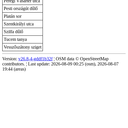
Peregi Vásártér utca
Pesti országút dűlő
Platán sor
Szentkirályi utca
Szilfa dűlő
Tucem tanya
Vesszőszátony sziget
Version:
v26.8-4-gddf1b32f
¦ OSM data © OpenStreetMap
contributors. ¦ Last update: 2026-08-09 00:25 (osm), 2026-08-07
19:44 (areas)