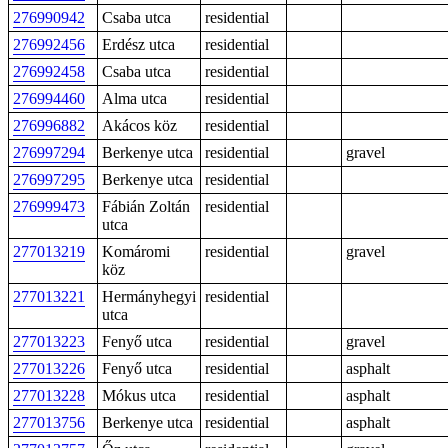
276990942
Csaba utca
residential
276992456
Erdész utca
residential
276992458
Csaba utca
residential
276994460
Alma utca
residential
276996882
Akácos köz
residential
276997294
Berkenye utca
residential
gravel
276997295
Berkenye utca
residential
276999473
Fábián Zoltán
residential
utca
277013219
Komáromi
residential
gravel
köz
277013221
Hermányhegyi
residential
utca
277013223
Fenyő utca
residential
gravel
277013226
Fenyő utca
residential
asphalt
277013228
Mókus utca
residential
asphalt
277013756
Berkenye utca
residential
asphalt