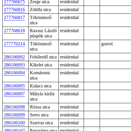
277766675
Zerge utca
residential
277766816
Zöldfa utca
residential
277766817
Tökösmező
residential
utca
277768618
Ravasz László
residential
püspök utca
277770214
Tökösmező
residential
gravel
utca
286106092
Felsőerdő utca
residential
286106093
Kikelet utca
residential
286106094
Komáromi
residential
utca
286106095
Kulacs utca
residential
286106097
Mátyás király
residential
utca
286106098
Rózsa utca
residential
286106099
Seres utca
residential
286106100
Szarvas utca
residential
286106107
Panoráma utca
residential