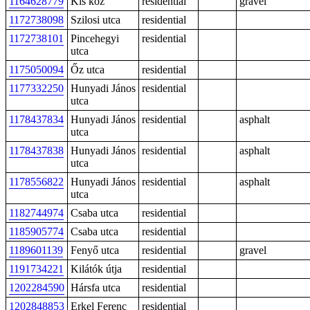
1164628779
Kis köz
residential
gravel
1172738098
Szilosi utca
residential
1172738101
Pincehegyi
residential
utca
1175050094
Őz utca
residential
1177332250
Hunyadi János
residential
utca
1178437834
Hunyadi János
residential
asphalt
utca
1178437838
Hunyadi János
residential
asphalt
utca
1178556822
Hunyadi János
residential
asphalt
utca
1182744974
Csaba utca
residential
1185905774
Csaba utca
residential
1189601139
Fenyő utca
residential
gravel
1191734221
Kilátók útja
residential
1202284590
Hársfa utca
residential
1202848853
Erkel Ferenc
residential