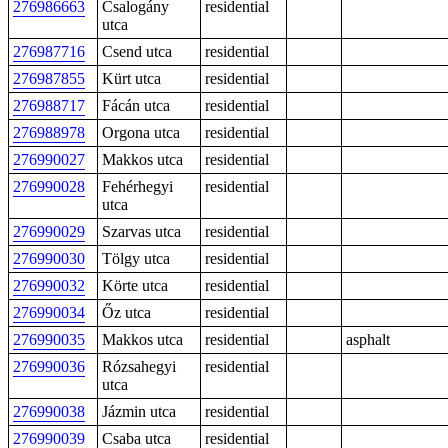
276986663
Csalogány
residential
utca
276987716
Csend utca
residential
276987855
Kürt utca
residential
276988717
Fácán utca
residential
276988978
Orgona utca
residential
276990027
Makkos utca
residential
276990028
Fehérhegyi
residential
utca
276990029
Szarvas utca
residential
276990030
Tölgy utca
residential
276990032
Körte utca
residential
276990034
Őz utca
residential
276990035
Makkos utca
residential
asphalt
276990036
Rózsahegyi
residential
utca
276990038
Jázmin utca
residential
276990039
Csaba utca
residential