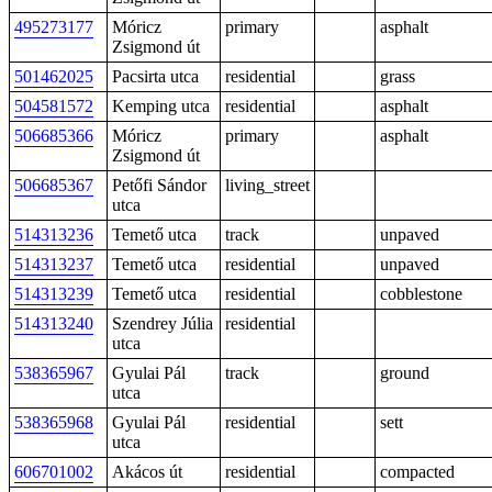
495273177
Móricz
primary
asphalt
Zsigmond út
501462025
Pacsirta utca
residential
grass
504581572
Kemping utca
residential
asphalt
506685366
Móricz
primary
asphalt
Zsigmond út
506685367
Petőfi Sándor
living_street
utca
514313236
Temető utca
track
unpaved
514313237
Temető utca
residential
unpaved
514313239
Temető utca
residential
cobblestone
514313240
Szendrey Júlia
residential
utca
538365967
Gyulai Pál
track
ground
utca
538365968
Gyulai Pál
residential
sett
utca
606701002
Akácos út
residential
compacted