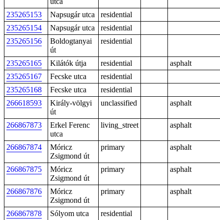
utca
235265153
Napsugár utca
residential
235265154
Napsugár utca
residential
235265156
Boldogtanyai
residential
út
235265165
Kilátók útja
residential
asphalt
235265167
Fecske utca
residential
235265168
Fecske utca
residential
266618593
Király-völgyi
unclassified
asphalt
út
266867873
Erkel Ferenc
living_street
asphalt
utca
266867874
Móricz
primary
asphalt
Zsigmond út
266867875
Móricz
primary
asphalt
Zsigmond út
266867876
Móricz
primary
asphalt
Zsigmond út
266867878
Sólyom utca
residential