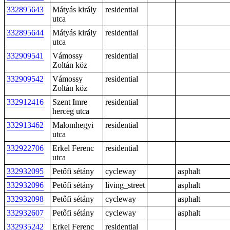
332895643
Mátyás király
residential
utca
332895644
Mátyás király
residential
utca
332909541
Vámossy
residential
Zoltán köz
332909542
Vámossy
residential
Zoltán köz
332912416
Szent Imre
residential
herceg utca
332913462
Malomhegyi
residential
utca
332922706
Erkel Ferenc
residential
utca
332932095
Petőfi sétány
cycleway
asphalt
332932096
Petőfi sétány
living_street
asphalt
332932098
Petőfi sétány
cycleway
asphalt
332932607
Petőfi sétány
cycleway
asphalt
332935242
Erkel Ferenc
residential