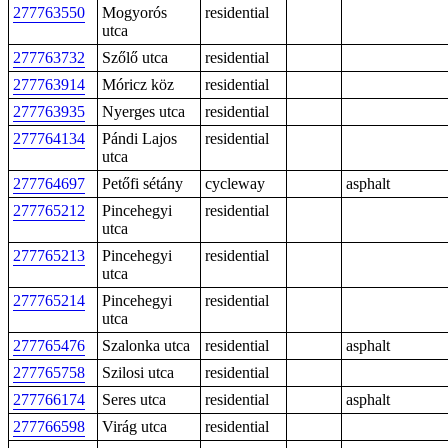
277763550
Mogyorós
residential
utca
277763732
Szőlő utca
residential
277763914
Móricz köz
residential
277763935
Nyerges utca
residential
277764134
Pándi Lajos
residential
utca
277764697
Petőfi sétány
cycleway
asphalt
277765212
Pincehegyi
residential
utca
277765213
Pincehegyi
residential
utca
277765214
Pincehegyi
residential
utca
277765476
Szalonka utca
residential
asphalt
277765758
Szilosi utca
residential
277766174
Seres utca
residential
asphalt
277766598
Virág utca
residential