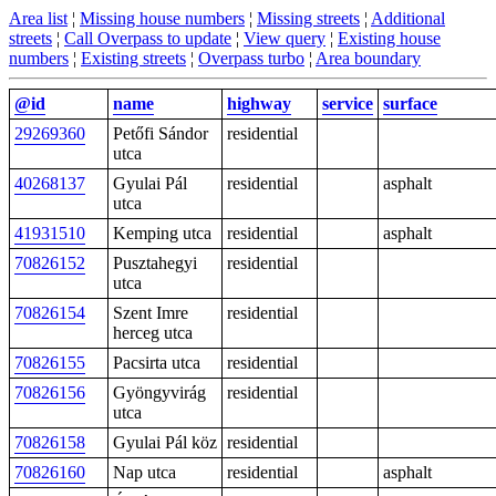
Area list
¦
Missing house numbers
¦
Missing streets
¦
Additional
streets
¦
Call Overpass to update
¦
View query
¦
Existing house
numbers
¦
Existing streets
¦
Overpass turbo
¦
Area boundary
@id
name
highway
service
surface
29269360
Petőfi Sándor
residential
utca
40268137
Gyulai Pál
residential
asphalt
utca
41931510
Kemping utca
residential
asphalt
70826152
Pusztahegyi
residential
utca
70826154
Szent Imre
residential
herceg utca
70826155
Pacsirta utca
residential
70826156
Gyöngyvirág
residential
utca
70826158
Gyulai Pál köz
residential
70826160
Nap utca
residential
asphalt