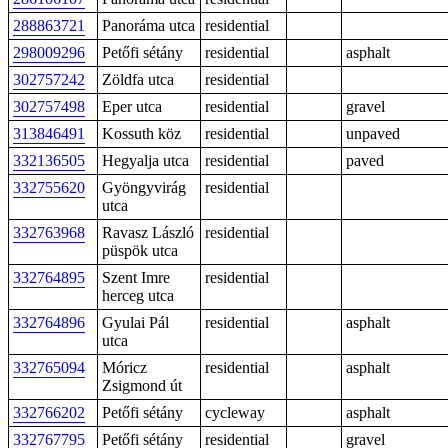
288863721
Panoráma utca
residential
298009296
Petőfi sétány
residential
asphalt
302757242
Zöldfa utca
residential
302757498
Eper utca
residential
gravel
313846491
Kossuth köz
residential
unpaved
332136505
Hegyalja utca
residential
paved
332755620
Gyöngyvirág
residential
utca
332763968
Ravasz László
residential
püspök utca
332764895
Szent Imre
residential
herceg utca
332764896
Gyulai Pál
residential
asphalt
utca
332765094
Móricz
residential
asphalt
Zsigmond út
332766202
Petőfi sétány
cycleway
asphalt
332767795
Petőfi sétány
residential
gravel