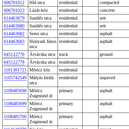
606701012
Híd utca
residential
compacted
606701023
Lázár-köz
residential
concrete
614463679
Sasülés utca
residential
sett
614463680
Sasülés utca
residential
sett
614463682
Seres utca
residential
asphalt
614463683
Hunyadi János
residential
asphalt
utca
645122776
Árvácska utca
track
ground
645122778
Árvácska utca
residential
1101301721
Móricz köz
residential
1105742549
Mátyás király
residential
unpaved
utca
1108485698
Móricz
primary
asphalt
Zsigmond út
1108485699
Móricz
primary
asphalt
Zsigmond út
1108485700
Móricz
primary
asphalt
Zsigmond út