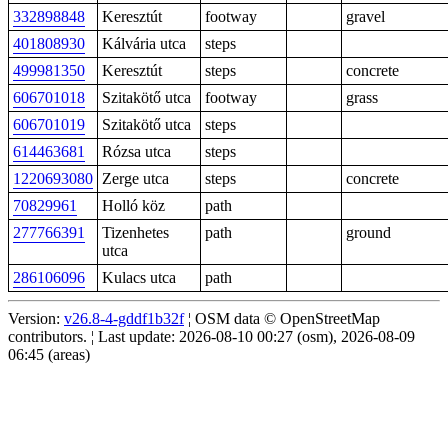
332898848
Keresztút
footway
gravel
401808930
Kálvária utca
steps
499981350
Keresztút
steps
concrete
606701018
Szitakötő utca
footway
grass
606701019
Szitakötő utca
steps
614463681
Rózsa utca
steps
1220693080
Zerge utca
steps
concrete
70829961
Holló köz
path
277766391
Tizenhetes
path
ground
utca
286106096
Kulacs utca
path
Version:
v26.8-4-gddf1b32f
¦ OSM data © OpenStreetMap
contributors. ¦ Last update: 2026-08-10 00:27 (osm), 2026-08-09
06:45 (areas)