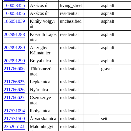
160053355
Akácos út
living_street
asphalt
160053356
Akácos út
residential
asphalt
186051039
Király-völgyi
unclassified
asphalt
út
202991288
Kossuth Lajos
residential
asphalt
utca
202991289
Alszeghy
residential
asphalt
Kálmán tér
202991290
Bolyai utca
residential
asphalt
211766606
Tökösmező
residential
gravel
utca
211766625
Lepke utca
residential
211766626
Nyár utca
residential
211766627
Cseresznye
residential
utca
217531094
Ibolya utca
residential
217531509
Árvácska utca
residential
sett
235265141
Malomhegyi
residential