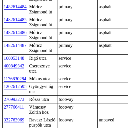
1482614484
Móricz
primary
asphalt
Zsigmond út
1482614485
Móricz
primary
asphalt
Zsigmond út
1482614486
Móricz
primary
asphalt
Zsigmond út
1482614487
Móricz
primary
asphalt
Zsigmond út
160053148
Rigó utca
service
400849342
Cseresznye
service
utca
1176630284
Mókus utca
service
1202612595
Gyöngyvirág
service
utca
276993273
Rózsa utca
footway
277766411
Vámossy
footway
Zoltán köz
332763969
Ravasz László
footway
unpaved
püspök utca