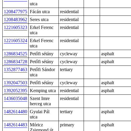
utca
1208477975
Fácán utca
residential
1208483962
Seres utca
residential
1221605323
Erkel Ferenc
residential
utca
1221605324
Erkel Ferenc
residential
utca
1286834525
Petőfi sétány
cycleway
asphalt
1286834728
Petőfi sétány
cycleway
asphalt
1352877463
Petőfi Sándor
tertiary
utca
1392047503
Petőfi sétány
cycleway
asphalt
1392052395
Kemping utca
residential
asphalt
1436035048
Szent Imre
residential
herceg utca
1482614480
Gyulai Pál
tertiary
asphalt
utca
1482614483
Móricz
primary
asphalt
Zsigmond út