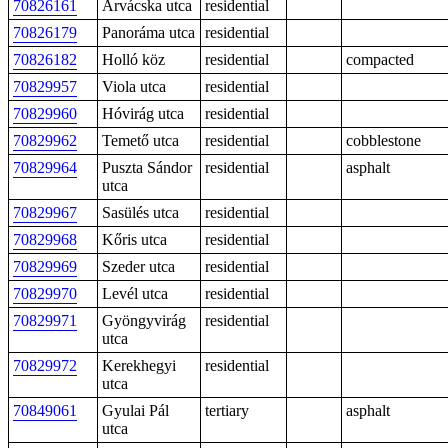
70826161
Árvácska utca
residential
70826179
Panoráma utca
residential
70826182
Holló köz
residential
compacted
70829957
Viola utca
residential
70829960
Hóvirág utca
residential
70829962
Temető utca
residential
cobblestone
70829964
Puszta Sándor
residential
asphalt
utca
70829967
Sasülés utca
residential
70829968
Kőris utca
residential
70829969
Szeder utca
residential
70829970
Levél utca
residential
70829971
Gyöngyvirág
residential
utca
70829972
Kerekhegyi
residential
utca
70849061
Gyulai Pál
tertiary
asphalt
utca